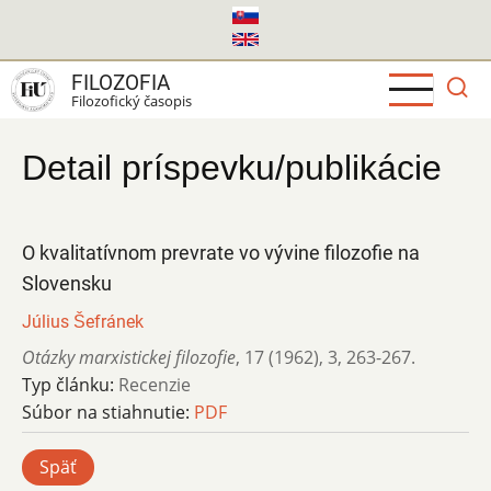
Skočiť
na
hlavný
FILOZOFIA
obsah
Filozofický časopis
Detail príspevku/publikácie
O kvalitatívnom prevrate vo vývine filozofie na
Slovensku
Július Šefránek
Otázky marxistickej filozofie
,
17 (1962)
,
3
,
263-267.
Typ článku:
Recenzie
Súbor na stiahnutie:
PDF
Späť