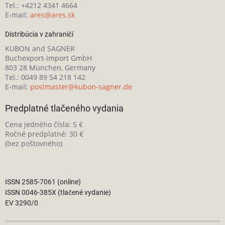
Tel.: +4212 4341 4664
E-mail:
ares@ares.sk
Distribúcia v zahraničí
KUBON and SAGNER
Buchexport-Import GmbH
803 28 München, Germany
Tel.: 0049 89 54 218 142
E-mail:
postmaster@kubon-sagner.de
Predplatné tlačeného vydania
Cena jedného čísla: 5 €
Ročné predplatné: 30 €
(bez poštovného)
ISSN 2585-7061 (online)
ISSN 0046-385X (tlačené vydanie)
EV 3290/0