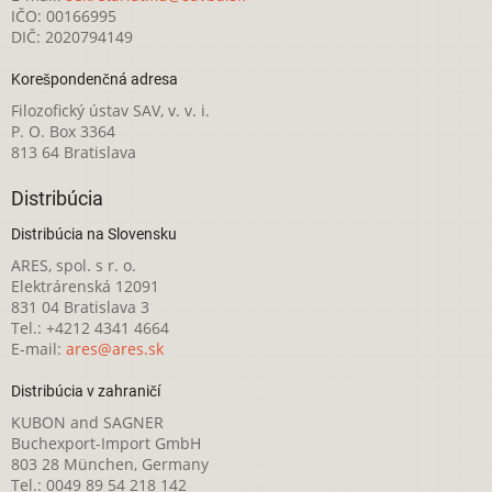
IČO: 00166995
DIČ: 2020794149
Korešpondenčná adresa
Filozofický ústav SAV, v. v. i.
P. O. Box 3364
813 64 Bratislava
Distribúcia
Distribúcia na Slovensku
ARES, spol. s r. o.
Elektrárenská 12091
831 04 Bratislava 3
Tel.: +4212 4341 4664
E-mail:
ares@ares.sk
Distribúcia v zahraničí
KUBON and SAGNER
Buchexport-Import GmbH
803 28 München, Germany
Tel.: 0049 89 54 218 142