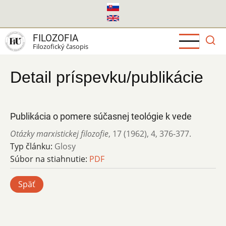
Skočiť
na
hlavný
FILOZOFIA
obsah
Filozofický časopis
Detail príspevku/publikácie
Publikácia o pomere súčasnej teológie k vede
Otázky marxistickej filozofie
,
17 (1962)
,
4
,
376-377.
Typ článku:
Glosy
Súbor na stiahnutie:
PDF
Späť