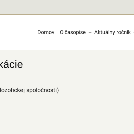
Main
Domov
O časopise
Aktuálny ročník
navigation
kácie
lozofickej spoločnosti)