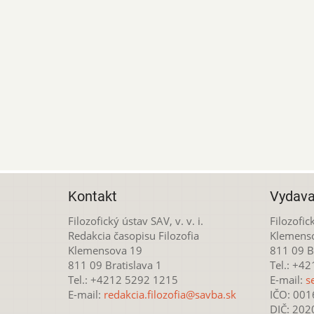
Kontakt
Vydava
Filozofický ústav SAV, v. v. i.
Filozofick
Redakcia časopisu Filozofia
Klemens
Klemensova 19
811 09 Br
811 09 Bratislava 1
Tel.: +4
Tel.: +4212 5292 1215
E-mail:
s
E-mail:
redakcia.filozofia@savba.sk
IČO: 00
DIČ: 20