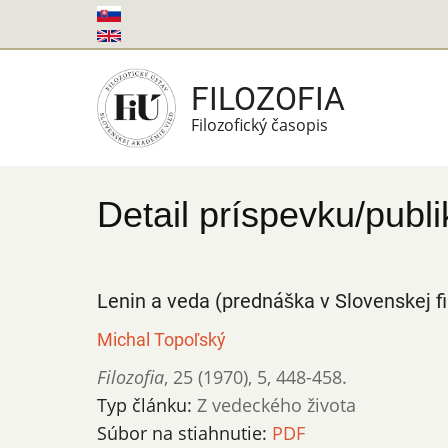
Skočiť
na
hlavný
FILOZOFIA
obsah
Filozofický časopis
Detail príspevku/publi
Lenin a veda (prednáška v Slovenskej fi
Michal Topoľský
Filozofia
,
25 (1970)
,
5
,
448-458.
Typ článku:
Z vedeckého života
Súbor na stiahnutie:
PDF