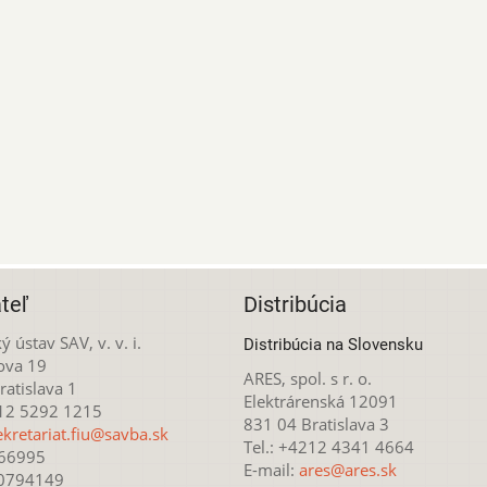
teľ
Distribúcia
ý ústav SAV, v. v. i.
Distribúcia na Slovensku
ova 19
ARES, spol. s r. o.
atislava 1
Elektrárenská 12091
212 5292 1215
831 04 Bratislava 3
ekretariat.fiu@savba.sk
Tel.: +4212 4341 4664
166995
E-mail:
ares@ares.sk
20794149