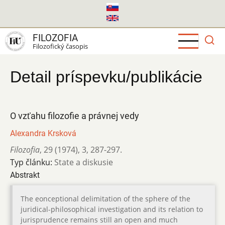
Skočiť
na
hlavný
FILOZOFIA
obsah
Filozofický časopis
Detail príspevku/publikácie
O vzťahu filozofie a právnej vedy
Alexandra Krsková
Filozofia
,
29 (1974)
,
3
,
287-297.
Typ článku:
State a diskusie
Abstrakt
The eonceptional delimitation of the sphere of the
juridical-philosophical investigation and its relation to
jurisprudence remains still an open and much