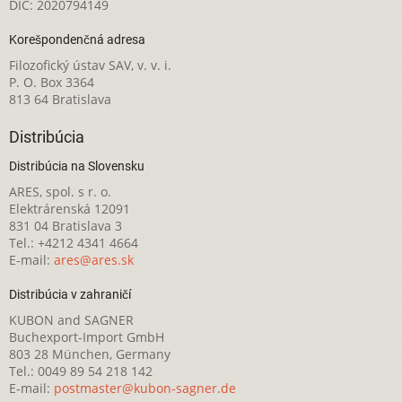
DIČ: 2020794149
Korešpondenčná adresa
Filozofický ústav SAV, v. v. i.
P. O. Box 3364
813 64 Bratislava
Distribúcia
Distribúcia na Slovensku
ARES, spol. s r. o.
Elektrárenská 12091
831 04 Bratislava 3
Tel.: +4212 4341 4664
E-mail:
ares@ares.sk
Distribúcia v zahraničí
KUBON and SAGNER
Buchexport-Import GmbH
803 28 München, Germany
Tel.: 0049 89 54 218 142
E-mail:
postmaster@kubon-sagner.de