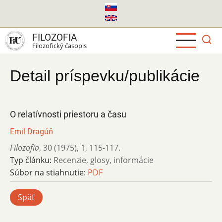
Skočiť
na
hlavný
FILOZOFIA
obsah
Filozofický časopis
Detail príspevku/publikácie
O relatívnosti priestoru a času
Emil Dragúň
Filozofia
,
30 (1975)
,
1
,
115-117.
Typ článku:
Recenzie, glosy, informácie
Súbor na stiahnutie:
PDF
Späť