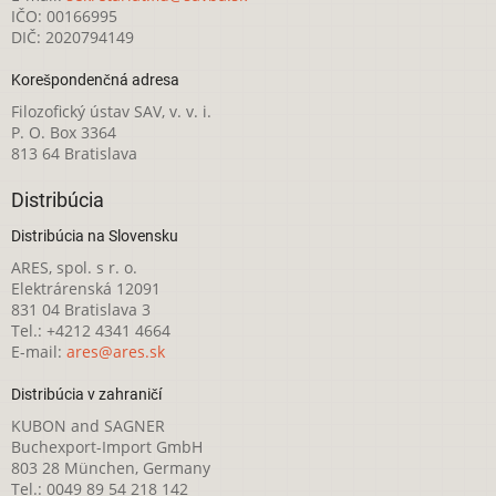
IČO: 00166995
DIČ: 2020794149
Korešpondenčná adresa
Filozofický ústav SAV, v. v. i.
P. O. Box 3364
813 64 Bratislava
Distribúcia
Distribúcia na Slovensku
ARES, spol. s r. o.
Elektrárenská 12091
831 04 Bratislava 3
Tel.: +4212 4341 4664
E-mail:
ares@ares.sk
Distribúcia v zahraničí
KUBON and SAGNER
Buchexport-Import GmbH
803 28 München, Germany
Tel.: 0049 89 54 218 142