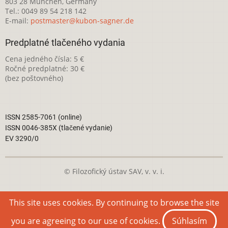
803 28 München, Germany
Tel.: 0049 89 54 218 142
E-mail:
postmaster@kubon-sagner.de
Predplatné tlačeného vydania
Cena jedného čísla: 5 €
Ročné predplatné: 30 €
(bez poštovného)
ISSN 2585-7061 (online)
ISSN 0046-385X (tlačené vydanie)
EV 3290/0
© Filozofický ústav SAV, v. v. i.
Táto webová stránka je licencovaná pod
Creative Commons
This site uses cookies. By continuing to browse the site
Attribution-NonCommercial 4.0 International License
you are agreeing to our use of cookies.
Súhlasím