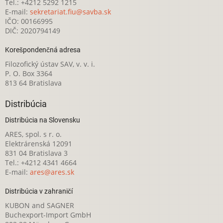
Tel.: +4212 5292 1215
E-mail:
sekretariat.fiu@savba.sk
IČO: 00166995
DIČ: 2020794149
Korešpondenčná adresa
Filozofický ústav SAV, v. v. i.
P. O. Box 3364
813 64 Bratislava
Distribúcia
Distribúcia na Slovensku
ARES, spol. s r. o.
Elektrárenská 12091
831 04 Bratislava 3
Tel.: +4212 4341 4664
E-mail:
ares@ares.sk
Distribúcia v zahraničí
KUBON and SAGNER
Buchexport-Import GmbH