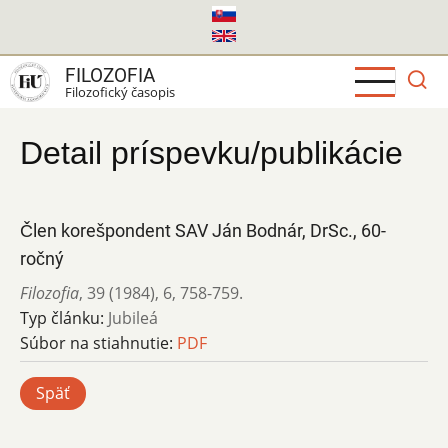
Skočiť
na
hlavný
FILOZOFIA
obsah
Filozofický časopis
Detail príspevku/publikácie
Člen korešpondent SAV Ján Bodnár, DrSc., 60-
ročný
Filozofia
,
39 (1984)
,
6
,
758-759.
Typ článku:
Jubileá
Súbor na stiahnutie:
PDF
Späť