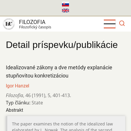
Skočiť
na
hlavný
FILOZOFIA
obsah
Filozofický časopis
Detail príspevku/publikácie
Idealizované zákony a dve metódy explanácie
stupňovitou konkretizáciou
Igor Hanzel
Filozofia
,
46 (1991)
,
5
,
401-413.
Typ článku:
State
Abstrakt
The paper examines the notion of the idealized law
elaborated by L. Nowak. The analysis of the second