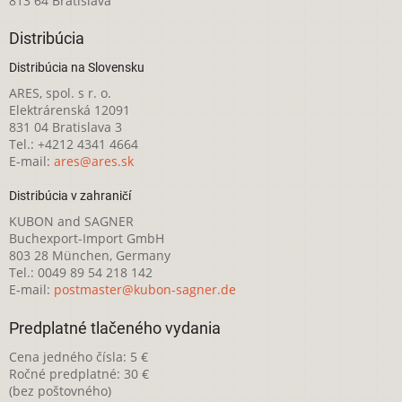
813 64 Bratislava
Distribúcia
Distribúcia na Slovensku
ARES, spol. s r. o.
Elektrárenská 12091
831 04 Bratislava 3
Tel.: +4212 4341 4664
E-mail:
ares@ares.sk
Distribúcia v zahraničí
KUBON and SAGNER
Buchexport-Import GmbH
803 28 München, Germany
Tel.: 0049 89 54 218 142
E-mail:
postmaster@kubon-sagner.de
Predplatné tlačeného vydania
Cena jedného čísla: 5 €
Ročné predplatné: 30 €
(bez poštovného)