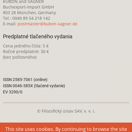
KUBON and SAGNER
Buchexport-Import GmbH
803 28 München, Germany
Tel.: 0049 89 54 218 142
E-mail:
postmaster@kubon-sagner.de
Predplatné tlačeného vydania
Cena jedného čísla: 5 €
Ročné predplatné: 30 €
(bez poštovného)
ISSN 2585-7061 (online)
ISSN 0046-385X (tlačené vydanie)
EV 3290/0
© Filozofický ústav SAV, v. v. i.
Táto webová stránka je licencovaná pod
Creative Commons
This site uses cookies. By continuing to browse the site