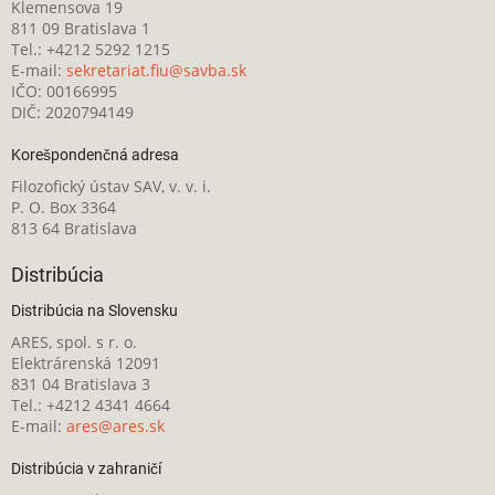
Klemensova 19
811 09 Bratislava 1
Tel.: +4212 5292 1215
E-mail:
sekretariat.fiu@savba.sk
IČO: 00166995
DIČ: 2020794149
Korešpondenčná adresa
Filozofický ústav SAV, v. v. i.
P. O. Box 3364
813 64 Bratislava
Distribúcia
Distribúcia na Slovensku
ARES, spol. s r. o.
Elektrárenská 12091
831 04 Bratislava 3
Tel.: +4212 4341 4664
E-mail:
ares@ares.sk
Distribúcia v zahraničí