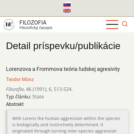
Skočiť
na
hlavný
FILOZOFIA
obsah
Filozofický časopis
Detail príspevku/publikácie
Lorenzova a Frommova teória ľudskej agresivity
Teodor Münz
Filozofia
,
46 (1991)
,
6
,
513-524.
Typ článku:
State
Abstrakt
With Lorenz the human aggression within the species
is biologically and instinctively determined. It
originated through turning inter-species aggression