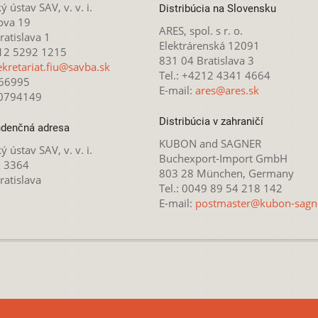
ý ústav SAV, v. v. i.
Distribúcia na Slovensku
ova 19
ARES, spol. s r. o.
atislava 1
Elektrárenská 12091
212 5292 1215
831 04 Bratislava 3
ekretariat.fiu@savba.sk
Tel.: +4212 4341 4664
166995
E-mail:
ares@ares.sk
20794149
Distribúcia v zahraničí
denčná adresa
KUBON and SAGNER
ý ústav SAV, v. v. i.
Buchexport-Import GmbH
x 3364
803 28 München, Germany
ratislava
Tel.: 0049 89 54 218 142
E-mail:
postmaster@kubon-sagn
 licencovaná pod
Creative Commons Attribution-NonCommercial 4.