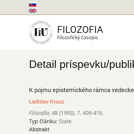
Skočiť
na
hlavný
FILOZOFIA
obsah
Filozofický časopis
Detail príspevku/publi
K pojmu epistemického rámca vedeckej
Ladislav Kvasz
Filozofia
,
48 (1993)
,
7
,
409-416.
Typ článku:
State
Abstrakt