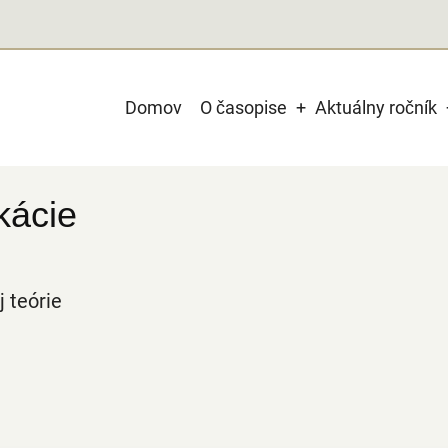
Main
Domov
O časopise
Aktuálny ročník
navigation
kácie
 teórie