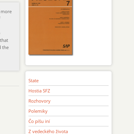
a more
f
e
that
d the
State
Hostia SFZ
Rozhovory
Polemiky
Čo píšu iní
Z vedeckého života