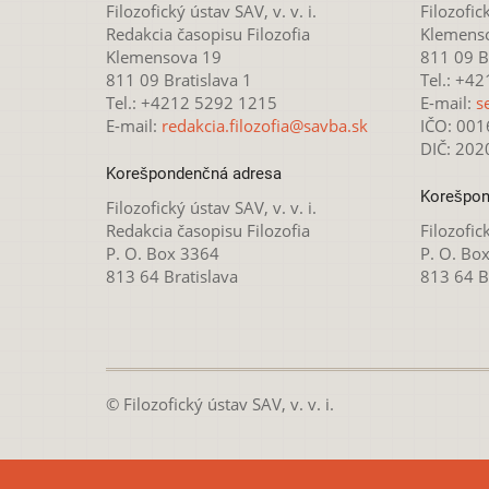
Filozofický ústav SAV, v. v. i.
Filozofick
Redakcia časopisu Filozofia
Klemens
Klemensova 19
811 09 Br
811 09 Bratislava 1
Tel.: +4
Tel.: +4212 5292 1215
E-mail:
s
E-mail:
redakcia.filozofia@savba.sk
IČO: 00
DIČ: 20
Korešpondenčná adresa
Korešpon
Filozofický ústav SAV, v. v. i.
Redakcia časopisu Filozofia
Filozofick
P. O. Box 3364
P. O. Bo
813 64 Bratislava
813 64 B
© Filozofický ústav SAV, v. v. i.
Táto webová stránka je