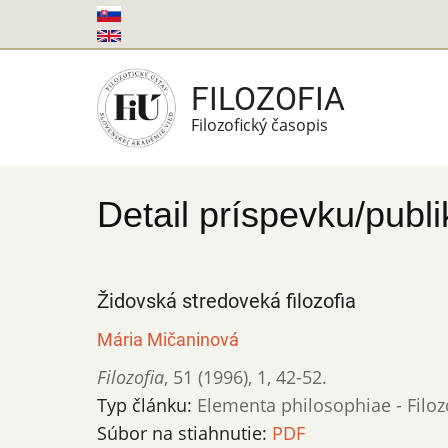
Skočiť
na
hlavný
FILOZOFIA
obsah
Filozofický časopis
Detail príspevku/publi
Židovská stredoveká filozofia
Mária Mičaninová
Filozofia
,
51 (1996)
,
1
,
42-52.
Typ článku:
Elementa philosophiae - Filoz
Súbor na stiahnutie:
PDF