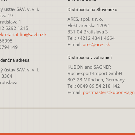
ý ústav SAV, v. v. i.
Distribúcia na Slovensku
ova 19
ARES, spol. s r. o.
atislava 1
Elektrárenská 12091
212 5292 1215
831 04 Bratislava 3
ekretariat.fiu@savba.sk
Tel.: +4212 4341 4664
166995
E-mail:
ares@ares.sk
20794149
Distribúcia v zahraničí
denčná adresa
KUBON and SAGNER
ý ústav SAV, v. v. i.
Buchexport-Import GmbH
x 3364
803 28 München, Germany
ratislava
Tel.: 0049 89 54 218 142
E-mail:
postmaster@kubon-sagn