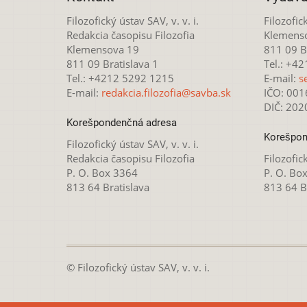
Filozofický ústav SAV, v. v. i.
Filozofick
Redakcia časopisu Filozofia
Klemens
Klemensova 19
811 09 Br
811 09 Bratislava 1
Tel.: +4
Tel.: +4212 5292 1215
E-mail:
s
E-mail:
redakcia.filozofia@savba.sk
IČO: 00
DIČ: 20
Korešpondenčná adresa
Korešpon
Filozofický ústav SAV, v. v. i.
Redakcia časopisu Filozofia
Filozofick
P. O. Box 3364
P. O. Bo
813 64 Bratislava
813 64 B
© Filozofický ústav SAV, v. v. i.