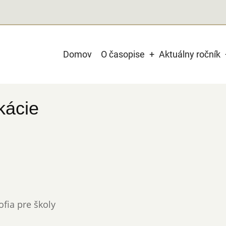
Main
Domov
O časopise
Aktuálny ročník
navigation
kácie
ofia pre školy