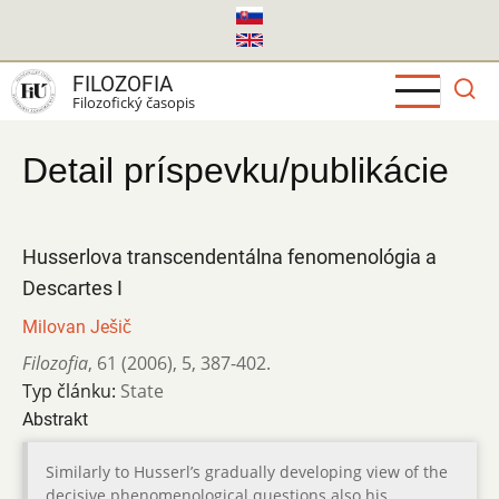
Skočiť
na
hlavný
FILOZOFIA
obsah
Filozofický časopis
Detail príspevku/publikácie
Husserlova transcendentálna fenomenológia a
Descartes I
Milovan Ješič
Filozofia
,
61 (2006)
,
5
,
387-402.
Typ článku:
State
Abstrakt
Similarly to Husserl’s gradually developing view of the
decisive phenomenological questions also his