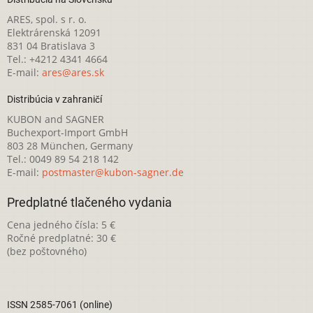
ARES, spol. s r. o.
Elektrárenská 12091
831 04 Bratislava 3
Tel.: +4212 4341 4664
E-mail:
ares@ares.sk
Distribúcia v zahraničí
KUBON and SAGNER
Buchexport-Import GmbH
803 28 München, Germany
Tel.: 0049 89 54 218 142
E-mail:
postmaster@kubon-sagner.de
Predplatné tlačeného vydania
Cena jedného čísla: 5 €
Ročné predplatné: 30 €
(bez poštovného)
ISSN 2585-7061 (online)