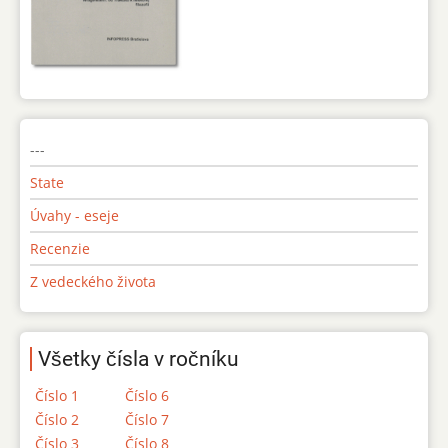
---
State
Úvahy - eseje
Recenzie
Z vedeckého života
Všetky čísla v ročníku
Číslo 1
Číslo 6
Číslo 2
Číslo 7
Číslo 3
Číslo 8