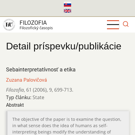
Skočiť
na
hlavný
FILOZOFIA
obsah
Filozofický časopis
Detail príspevku/publikácie
Sebainterpretatívnosť a etika
Zuzana Palovičová
Filozofia
,
61 (2006)
,
9
,
699-713.
Typ článku:
State
Abstrakt
The objective of the paper is to examine the question,
in what sense does the idea of humans as self-
interpreting beings modify the understanding of