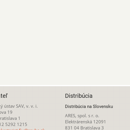
teľ
Distribúcia
ý ústav SAV, v. v. i.
Distribúcia na Slovensku
ova 19
ARES, spol. s r. o.
atislava 1
Elektrárenská 12091
212 5292 1215
831 04 Bratislava 3