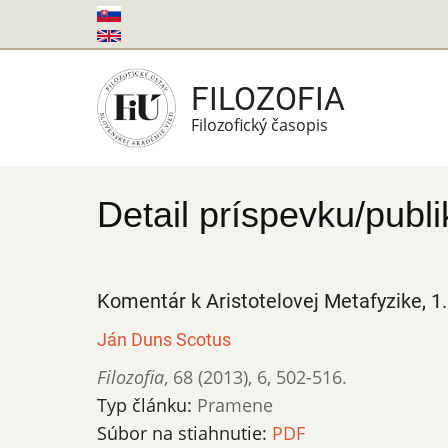
Skočiť
na
hlavný
FILOZOFIA
obsah
Filozofický časopis
Detail príspevku/publi
Komentár k Aristotelovej Metafyzike, 1. 
Ján Duns Scotus
Filozofia
,
68 (2013)
,
6
,
502-516.
Typ článku:
Pramene
Súbor na stiahnutie:
PDF