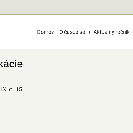
Main
Domov
O časopise
Aktuálny ročník
navigation
kácie
IX, q. 15