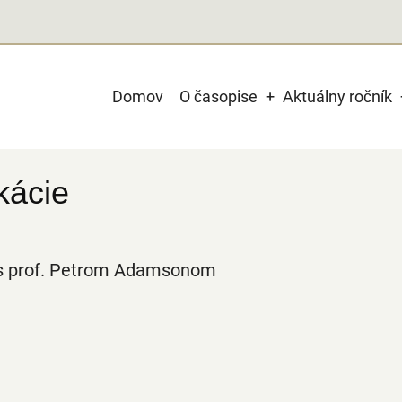
Main
Domov
O časopise
Aktuálny ročník
navigation
kácie
r s prof. Petrom Adamsonom