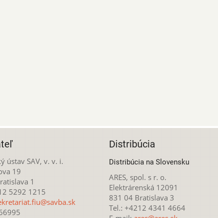
teľ
Distribúcia
ý ústav SAV, v. v. i.
Distribúcia na Slovensku
ova 19
ARES, spol. s r. o.
atislava 1
Elektrárenská 12091
212 5292 1215
831 04 Bratislava 3
ekretariat.fiu@savba.sk
Tel.: +4212 4341 4664
166995
E-mail:
ares@ares.sk