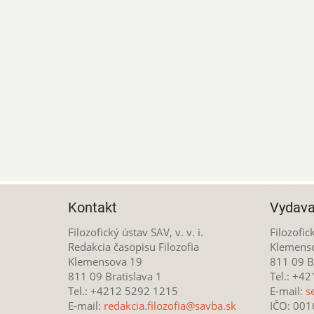
Kontakt
Vydava
Filozofický ústav SAV, v. v. i.
Filozofick
Redakcia časopisu Filozofia
Klemens
Klemensova 19
811 09 Br
811 09 Bratislava 1
Tel.: +4
Tel.: +4212 5292 1215
E-mail:
s
E-mail:
redakcia.filozofia@savba.sk
IČO: 00