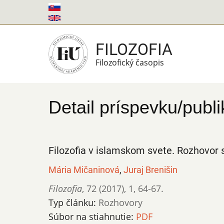
Skočiť
na
hlavný
FILOZOFIA
obsah
Filozofický časopis
Detail príspevku/publi
Filozofia v islamskom svete. Rozhovo
Mária Mičaninová
,
Juraj Brenišin
Filozofia
,
72 (2017)
,
1
,
64-67.
Typ článku:
Rozhovory
Súbor na stiahnutie:
PDF