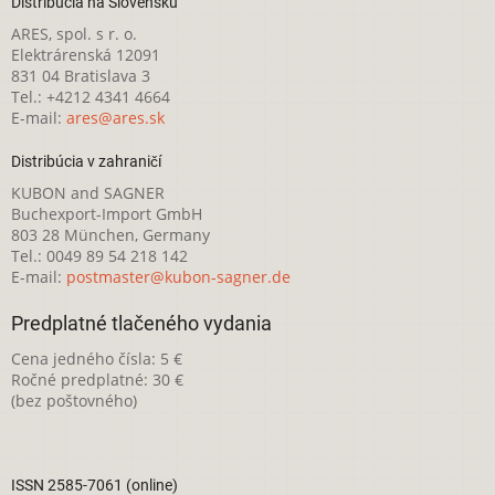
Distribúcia na Slovensku
ARES, spol. s r. o.
Elektrárenská 12091
831 04 Bratislava 3
Tel.: +4212 4341 4664
E-mail:
ares@ares.sk
Distribúcia v zahraničí
KUBON and SAGNER
Buchexport-Import GmbH
803 28 München, Germany
Tel.: 0049 89 54 218 142
E-mail:
postmaster@kubon-sagner.de
Predplatné tlačeného vydania
Cena jedného čísla: 5 €
Ročné predplatné: 30 €
(bez poštovného)
ISSN 2585-7061 (online)