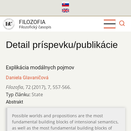
Skočiť
na
hlavný
FILOZOFIA
obsah
Filozofický časopis
Detail príspevku/publikácie
Explikácia modálnych pojmov
Daniela Glavaničová
Filozofia
,
72 (2017)
,
7
,
557-566.
Typ článku:
State
Abstrakt
Possible worlds and propositions are the most
fundamental building blocks of intensional semantics,
as well as the most fundamental building blocks of