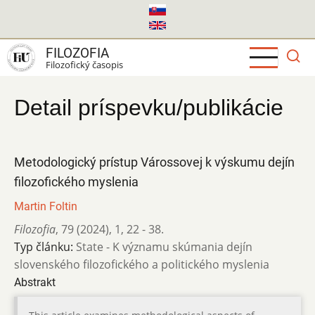
Skočiť
na
hlavný
FILOZOFIA
obsah
Filozofický časopis
Detail príspevku/publikácie
Metodologický prístup Várossovej k výskumu dejín
filozofického myslenia
Martin Foltin
Filozofia
,
79 (2024)
,
1
,
22 - 38.
Typ článku:
State - K významu skúmania dejín
slovenského filozofického a politického myslenia
Abstrakt