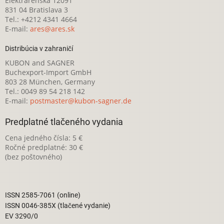
Elektrárenská 12091
831 04 Bratislava 3
Tel.: +4212 4341 4664
E-mail:
ares@ares.sk
Distribúcia v zahraničí
KUBON and SAGNER
Buchexport-Import GmbH
803 28 München, Germany
Tel.: 0049 89 54 218 142
E-mail:
postmaster@kubon-sagner.de
Predplatné tlačeného vydania
Cena jedného čísla: 5 €
Ročné predplatné: 30 €
(bez poštovného)
ISSN 2585-7061 (online)
ISSN 0046-385X (tlačené vydanie)
EV 3290/0