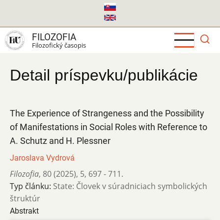
Skočiť
na
hlavný
FILOZOFIA
obsah
Filozofický časopis
Detail príspevku/publikácie
The Experience of Strangeness and the Possibility
of Manifestations in Social Roles with Reference to
A. Schutz and H. Plessner
Jaroslava Vydrová
Filozofia
,
80 (2025)
,
5
,
697 - 711.
Typ článku:
State: Človek v súradniciach symbolických
štruktúr
Abstrakt