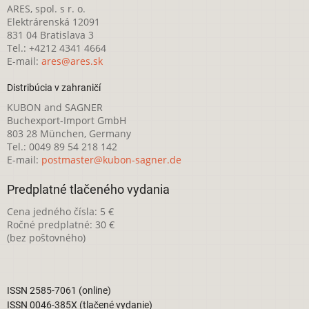
ARES, spol. s r. o.
Elektrárenská 12091
831 04 Bratislava 3
Tel.: +4212 4341 4664
E-mail:
ares@ares.sk
Distribúcia v zahraničí
KUBON and SAGNER
Buchexport-Import GmbH
803 28 München, Germany
Tel.: 0049 89 54 218 142
E-mail:
postmaster@kubon-sagner.de
Predplatné tlačeného vydania
Cena jedného čísla: 5 €
Ročné predplatné: 30 €
(bez poštovného)
ISSN 2585-7061 (online)
ISSN 0046-385X (tlačené vydanie)