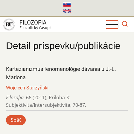
Skočiť
na
hlavný
FILOZOFIA
obsah
Filozofický časopis
Detail príspevku/publikácie
Kartezianizmus fenomenológie dávania u J.-L.
Mariona
Wojciech Starzyňski
Filozofia
,
66 (2011)
,
Príloha 3:
Subjektivita/Intersubjektivita
,
70-87.
Späť