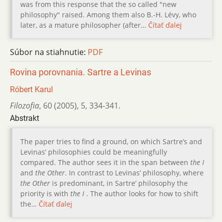
was from this response that the so called "new
philosophy" raised. Among them also B.-H. Lévy, who
later, as a mature philosopher (after…
Čítať ďalej
Súbor na stiahnutie:
PDF
Rovina porovnania. Sartre a Levinas
Róbert Karul
Filozofia
,
60 (2005)
,
5
,
334-341.
Abstrakt
The paper tries to find a ground, on which Sartre’s and
Levinas’ philosophies could be meaningfully
compared. The author sees it in the span between
the I
and
the Other
. In contrast to Levinas’ philosophy, where
the Other
is predominant, in Sartre’ philosophy the
priority is with
the I
. The author looks for how to shift
the…
Čítať ďalej