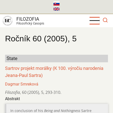
Skočiť
na
hlavný
FILOZOFIA
obsah
Filozofický časopis
Ročník 60 (2005), 5
State
Sartrov projekt morálky (K 100. výročiu narodenia
Jeana-Paul Sartra)
Dagmar Smreková
Filozofia
,
60 (2005)
,
5
,
293-310.
Abstrakt
In conclusion of his
Being and Nothingness
Sartre