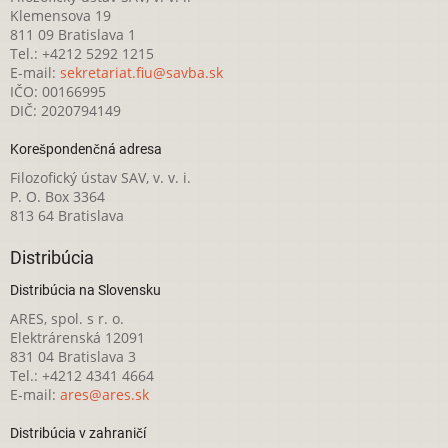
Klemensova 19
811 09 Bratislava 1
Tel.: +4212 5292 1215
E-mail:
sekretariat.fiu@savba.sk
IČO: 00166995
DIČ: 2020794149
Korešpondenčná adresa
Filozofický ústav SAV, v. v. i.
P. O. Box 3364
813 64 Bratislava
Distribúcia
Distribúcia na Slovensku
ARES, spol. s r. o.
Elektrárenská 12091
831 04 Bratislava 3
Tel.: +4212 4341 4664
E-mail:
ares@ares.sk
Distribúcia v zahraničí