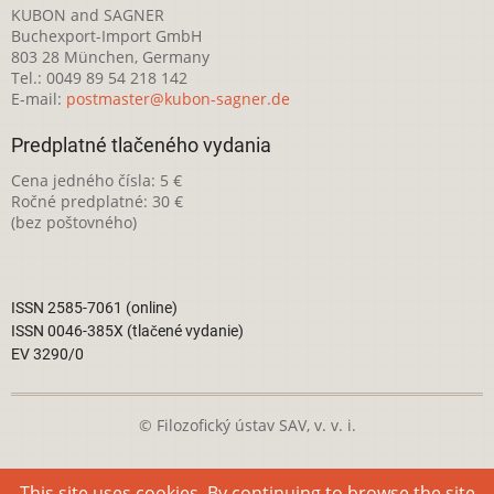
KUBON and SAGNER
Buchexport-Import GmbH
803 28 München, Germany
Tel.: 0049 89 54 218 142
E-mail:
postmaster@kubon-sagner.de
Predplatné tlačeného vydania
Cena jedného čísla: 5 €
Ročné predplatné: 30 €
(bez poštovného)
ISSN 2585-7061 (online)
ISSN 0046-385X (tlačené vydanie)
EV 3290/0
© Filozofický ústav SAV, v. v. i.
Táto webová stránka je licencovaná pod
Creative Commons
This site uses cookies. By continuing to browse the site