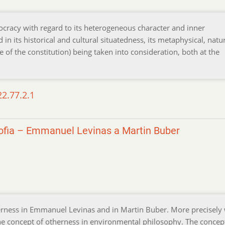
ocracy with regard to its heterogeneous character and inner
in its historical and cultural situatedness, its metaphysical, natur
 of the constitution) being taken into consideration, both at the
22.77.2.1
zofia – Emmanuel Levinas a Martin Buber
erness in Emmanuel Levinas and in Martin Buber. More precisely
the concept of otherness in environmental philosophy. The concep