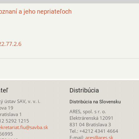
oznaní a jeho nepriateľoch
22.77.2.6
teľ
Distribúcia
ý ústav SAV, v. v. i.
Distribúcia na Slovensku
ova 19
ARES, spol. s r. o.
atislava 1
Elektrárenská 12091
212 5292 1215
831 04 Bratislava 3
ekretariat.fiu@savba.sk
Tel.: +4212 4341 4664
166995
E-mail:
ares@ares.sk