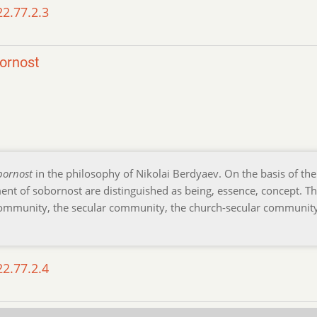
22.77.2.3
bornost
bornost
in the philosophy of Nikolai Berdyaev. On the basis of the
ent of sobornost are distinguished as being, essence, concept. T
community, the secular community, the church-secular community
22.77.2.4