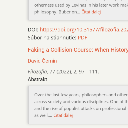
otherness used by Levinas in his later work mak
philosophy. Buber on…
Čítať ďalej
DOI:
https://doi.org/10.31577/filozofia.20
Súbor na stiahnutie:
PDF
Faking a Collision Course: When Histor
David Černín
Filozofia
,
77 (2022)
,
2
,
97 - 111.
Abstrakt
Over the last few years, philosophers and othe
across society and various disciplines. One of th
and the rise of populist attacks on professional
as well.…
Čítať ďalej