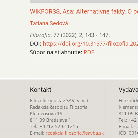
WIKFORSS, Asa: Alternatívne fakty. O p
Tatiana Sedová
Filozofia
,
77 (2022)
,
2
,
143 - 147.
DOI:
https://doi.org/10.31577/filozofia.20
Súbor na stiahnutie:
PDF
Kontakt
Vydava
Filozofický ústav SAV, v. v. i.
Filozofick
Redakcia časopisu Filozofia
Klemens
Klemensova 19
811 09 Br
811 09 Bratislava 1
Tel.: +4
Tel.: +4212 5292 1215
E-mail:
s
E-mail:
redakcia.filozofia@savba.sk
IČO: 00