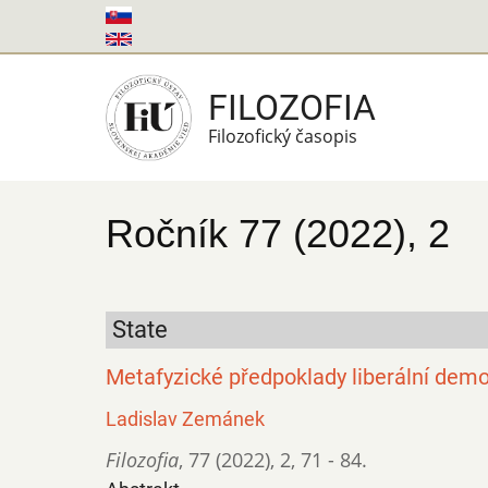
Skočiť
na
hlavný
FILOZOFIA
obsah
Filozofický časopis
Ročník 77 (2022), 2
State
Metafyzické předpoklady liberální dem
Ladislav Zemánek
Filozofia
,
77 (2022)
,
2
,
71 - 84.