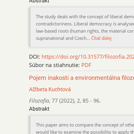
Abstrakt
The study deals with the concept of liberal dem
contradictoriness. Liberal democracy is analysed 
law-based roots (human rights, the material core
supranational and Czech…
Čítať ďalej
DOI:
https://doi.org/10.31577/filozofia.20
Súbor na stiahnutie:
PDF
Pojem inakosti a environmentálna filo
Alžbeta Kuchtová
Filozofia
,
77 (2022)
,
2
,
85 - 96.
Abstrakt
This paper aims to compare the concept of oth
would like to examine the possibility to apply 