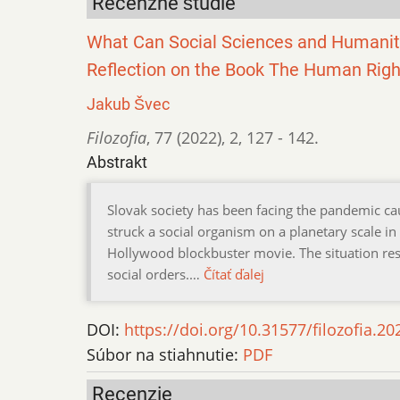
Recenzné štúdie
What Can Social Sciences and Humanitie
Reflection on the Book The Human Righ
Jakub Švec
Filozofia
,
77 (2022)
,
2
,
127 - 142.
Abstrakt
Slovak society has been facing the pandemic ca
struck a social organism on a planetary scale i
Hollywood blockbuster movie. The situation resul
social orders.…
Čítať ďalej
DOI:
https://doi.org/10.31577/filozofia.20
Súbor na stiahnutie:
PDF
Recenzie