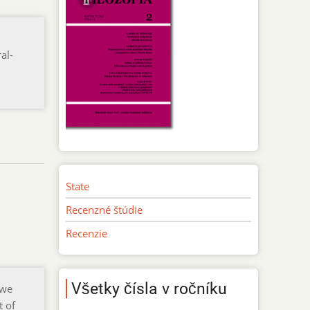
al-
State
Recenzné štúdie
Recenzie
Všetky čísla v ročníku
 we
t of