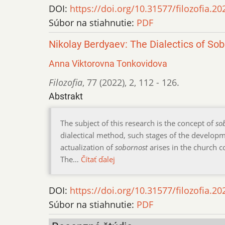
DOI:
https://doi.org/10.31577/filozofia.20
Súbor na stiahnutie:
PDF
Nikolay Berdyaev: The Dialectics of So
Anna Viktorovna Tonkovidova
Filozofia
,
77 (2022)
,
2
,
112 - 126.
Abstrakt
The subject of this research is the concept of
so
dialectical method, such stages of the developm
actualization of
sobornost
arises in the church 
The…
Čítať ďalej
DOI:
https://doi.org/10.31577/filozofia.20
Súbor na stiahnutie:
PDF