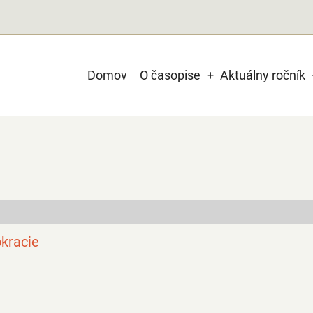
Main
Domov
O časopise
Aktuálny ročník
navigation
okracie