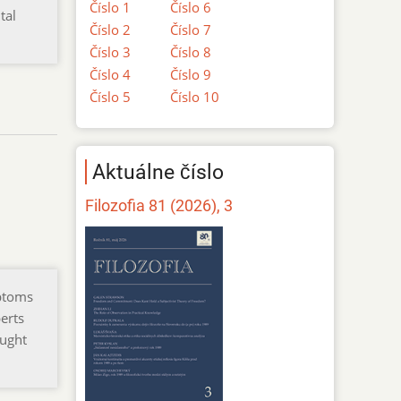
Číslo 1
Číslo 6
tal
Číslo 2
Číslo 7
Číslo 3
Číslo 8
Číslo 4
Číslo 9
Číslo 5
Číslo 10
Aktuálne číslo
Filozofia 81 (2026), 3
mptoms
perts
aught