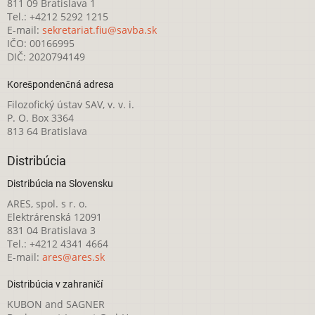
811 09 Bratislava 1
Tel.: +4212 5292 1215
E-mail:
sekretariat.fiu@savba.sk
IČO: 00166995
DIČ: 2020794149
Korešpondenčná adresa
Filozofický ústav SAV, v. v. i.
P. O. Box 3364
813 64 Bratislava
Distribúcia
Distribúcia na Slovensku
ARES, spol. s r. o.
Elektrárenská 12091
831 04 Bratislava 3
Tel.: +4212 4341 4664
E-mail:
ares@ares.sk
Distribúcia v zahraničí
KUBON and SAGNER