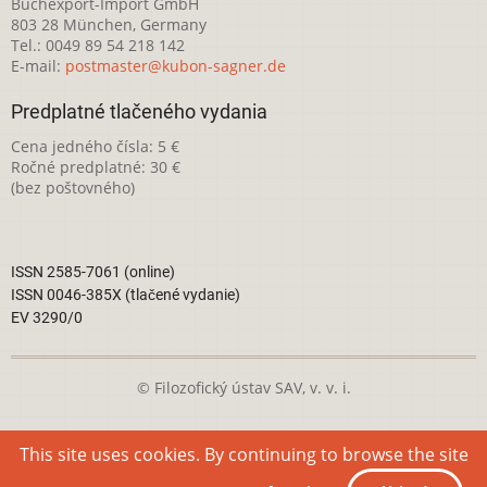
Buchexport-Import GmbH
803 28 München, Germany
Tel.: 0049 89 54 218 142
E-mail:
postmaster@kubon-sagner.de
Predplatné tlačeného vydania
Cena jedného čísla: 5 €
Ročné predplatné: 30 €
(bez poštovného)
ISSN 2585-7061 (online)
ISSN 0046-385X (tlačené vydanie)
EV 3290/0
© Filozofický ústav SAV, v. v. i.
Táto webová stránka je licencovaná pod
Creative Commons
This site uses cookies. By continuing to browse the site
Attribution-NonCommercial 4.0 International License