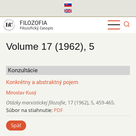
Skočiť
na
hlavný
FILOZOFIA
obsah
Filozofický časopis
Volume 17 (1962), 5
Konzultácie
Konkrétny a abstraktný pojem
Miroslav Kusý
Otázky marxistickej filozofie
,
17 (1962)
,
5
,
459-465.
Súbor na stiahnutie:
PDF
Späť