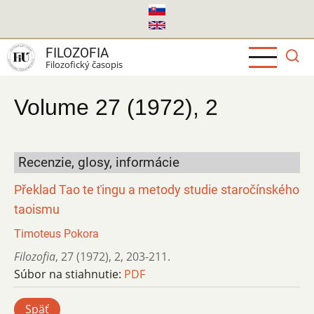
Skočiť
na
hlavný
FILOZOFIA
obsah
Filozofický časopis
Volume 27 (1972), 2
Recenzie, glosy, informácie
Překlad Tao te ťingu a metody studie staročínského
taoismu
Timoteus Pokora
Filozofia
,
27 (1972)
,
2
,
203-211.
Súbor na stiahnutie:
PDF
Späť