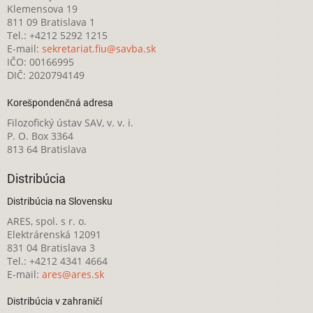
Klemensova 19
811 09 Bratislava 1
Tel.: +4212 5292 1215
E-mail:
sekretariat.fiu@savba.sk
IČO: 00166995
DIČ: 2020794149
Korešpondenčná adresa
Filozofický ústav SAV, v. v. i.
P. O. Box 3364
813 64 Bratislava
Distribúcia
Distribúcia na Slovensku
ARES, spol. s r. o.
Elektrárenská 12091
831 04 Bratislava 3
Tel.: +4212 4341 4664
E-mail:
ares@ares.sk
Distribúcia v zahraničí