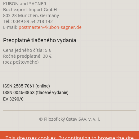
KUBON and SAGNER
Buchexport-Import GmbH
803 28 München, Germany
Tel.: 0049 89 54 218 142
E-mail:
postmaster@kubon-sagner.de
Predplatné tlačeného vydania
Cena jedného čísla: 5 €
Ročné predplatné: 30 €
(bez poštovného)
ISSN 2585-7061 (online)
ISSN 0046-385X (tlačené vydanie)
EV 3290/0
© Filozofický ústav SAV, v. v. i.
Táto webová stránka je licencovaná pod
Creative Commons
This site uses cookies. By continuing to browse the site