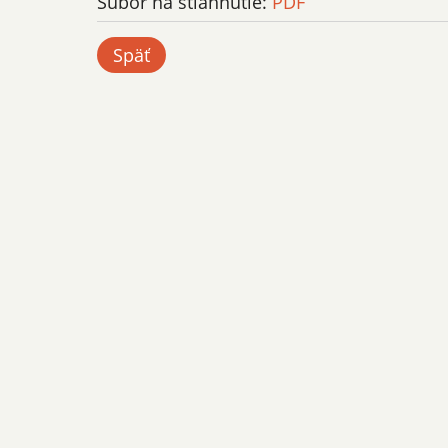
Súbor na stiahnutie:
PDF
Späť