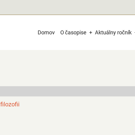
Main
Domov
O časopise
Aktuálny ročník
navigation
ilozofii