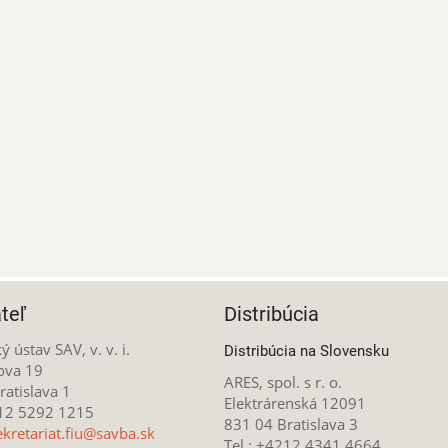
teľ
Distribúcia
ý ústav SAV, v. v. i.
Distribúcia na Slovensku
ova 19
ARES, spol. s r. o.
atislava 1
Elektrárenská 12091
212 5292 1215
831 04 Bratislava 3
ekretariat.fiu@savba.sk
Tel.: +4212 4341 4664