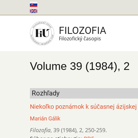
Skočiť
na
hlavný
FILOZOFIA
obsah
Filozofický časopis
Volume 39 (1984), 2
Rozhľady
Niekoľko poznámok k súčasnej ázijskej f
Marián Gálik
Filozofia
,
39 (1984)
,
2
,
250-259.