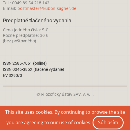
Tel.: 0049 89 54 218 142
E-mail:
postmaster@kubon-sagner.de
Predplatné tlačeného vydania
Cena jedného čísla: 5 €
Ročné predplatné: 30 €
(bez poštovného)
ISSN 2585-7061 (online)
ISSN 0046-385X (tlačené vydanie)
EV 3290/0
© Filozofický ústav SAV, v. v. i.
Táto webová stránka je licencovaná pod
Creative Commons
This site uses cookies. By continuing to browse the site
Attribution-NonCommercial 4.0 International License
you are agreeing to our use of cookies.
Súhlasím