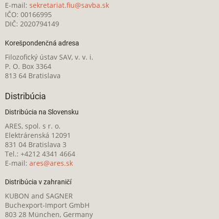
E-mail:
sekretariat.fiu@savba.sk
IČO: 00166995
DIČ: 2020794149
Korešpondenčná adresa
Filozofický ústav SAV, v. v. i.
P. O. Box 3364
813 64 Bratislava
Distribúcia
Distribúcia na Slovensku
ARES, spol. s r. o.
Elektrárenská 12091
831 04 Bratislava 3
Tel.: +4212 4341 4664
E-mail:
ares@ares.sk
Distribúcia v zahraničí
KUBON and SAGNER
Buchexport-Import GmbH
803 28 München, Germany