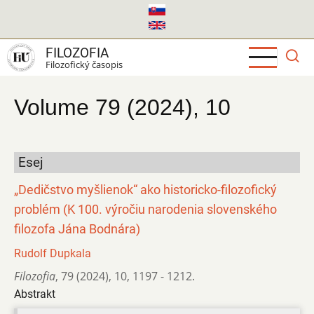
Skočiť
na
hlavný
FILOZOFIA
obsah
Filozofický časopis
Volume 79 (2024), 10
Esej
„Dedičstvo myšlienok“ ako historicko-filozofický
problém (K 100. výročiu narodenia slovenského
filozofa Jána Bodnára)
Rudolf Dupkala
Filozofia
,
79 (2024)
,
10
,
1197 - 1212.
Abstrakt