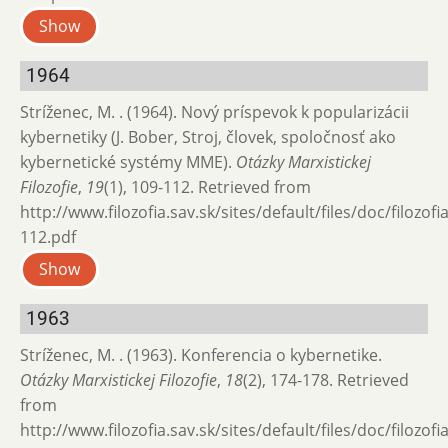
Show
1964
Stríženec, M. . (1964). Nový príspevok k popularizácii
kybernetiky (J. Bober, Stroj, človek, spoločnosť ako
kybernetické systémy MME).
Otázky Marxistickej
Filozofie
,
19
(1), 109-112. Retrieved from
http://www.filozofia.sav.sk/sites/default/files/doc/filozof
112.pdf
Show
1963
Stríženec, M. . (1963). Konferencia o kybernetike.
Otázky Marxistickej Filozofie
,
18
(2), 174-178. Retrieved
from
http://www.filozofia.sav.sk/sites/default/files/doc/filozof