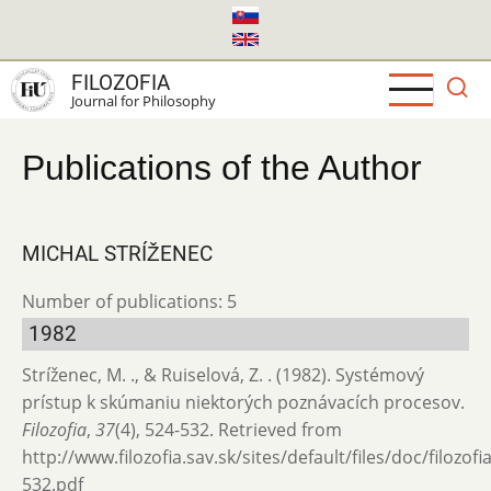
Skip
to
main
FILOZOFIA
content
Journal for Philosophy
Publications of the Author
MICHAL STRÍŽENEC
Number of publications: 5
1982
Stríženec, M. ., & Ruiselová, Z. . (1982). Systémový
prístup k skúmaniu niektorých poznávacích procesov.
Filozofia
,
37
(4), 524-532. Retrieved from
http://www.filozofia.sav.sk/sites/default/files/doc/filozof
532.pdf