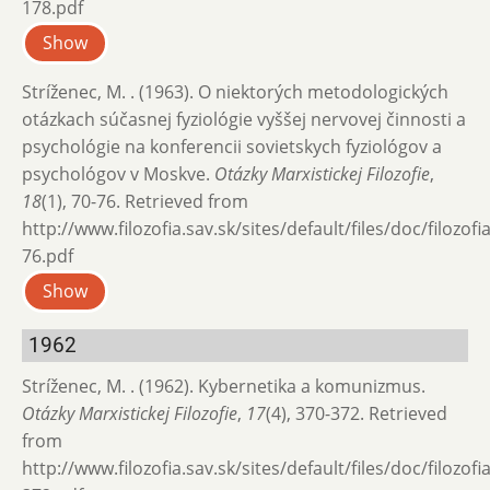
178.pdf
Show
Stríženec, M. . (1963). O niektorých metodologických
otázkach súčasnej fyziológie vyššej ner­vovej činnosti a
psychológie na konferencii sovietskych fyziológov a
psychológov v Moskve.
Otázky Marxistickej Filozofie
,
18
(1), 70-76. Retrieved from
http://www.filozofia.sav.sk/sites/default/files/doc/filozof
76.pdf
Show
1962
Stríženec, M. . (1962). Kybernetika a komunizmus.
Otázky Marxistickej Filozofie
,
17
(4), 370-372. Retrieved
from
http://www.filozofia.sav.sk/sites/default/files/doc/filozof