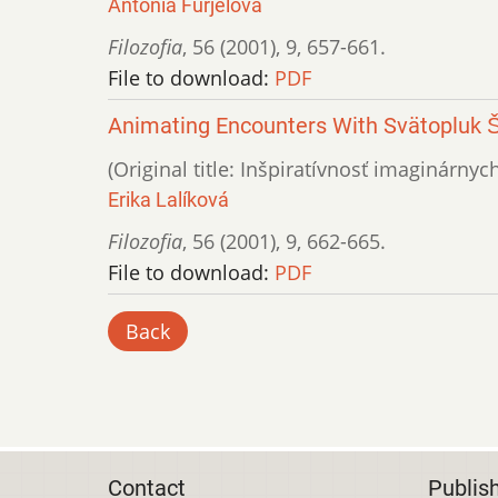
Antónia Furjelová
Filozofia
,
56 (2001)
,
9
,
657-661.
File to download:
PDF
Animating Encounters With Svätopluk Š
(Original title: Inšpiratívnosť imaginárny
Erika Lalíková
Filozofia
,
56 (2001)
,
9
,
662-665.
File to download:
PDF
Back
Contact
Publis