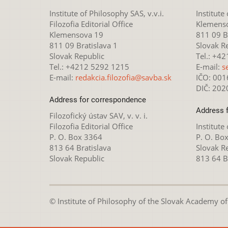
Institute of Philosophy SAS, v.v.i.
Institute
Filozofia Editorial Office
Klemens
Klemensova 19
811 09 Br
811 09 Bratislava 1
Slovak R
Slovak Republic
Tel.: +4
Tel.: +4212 5292 1215
E-mail:
s
E-mail:
redakcia.filozofia@savba.sk
IČO: 00
DIČ: 20
Address for correspondence
Address 
Filozofický ústav SAV, v. v. i.
Filozofia Editorial Office
Institute
P. O. Box 3364
P. O. Bo
813 64 Bratislava
Slovak R
Slovak Republic
813 64 B
© Institute of Philosophy of the Slovak Academy of S