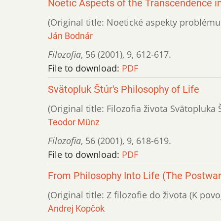
Noetic Aspects of the Transcendence in
(Original title: Noetické aspekty problému
Ján Bodnár
Filozofia
,
56 (2001)
,
9
,
612-617.
File to download:
PDF
Svätopluk Štúr's Philosophy of Life
(Original title: Filozofia života Svätopluka 
Teodor Münz
Filozofia
,
56 (2001)
,
9
,
618-619.
File to download:
PDF
From Philosophy Into Life (The Postwar
(Original title: Z filozofie do života (K po
Andrej Kopčok