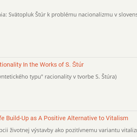
nia: Svätopluk Štúr k problému nacionalizmu v slove
ionality In the Works of S. Štúr
yntetického typu" racionality v tvorbe S. Štúra)
e Build-Up as A Positive Alternative to Vitalism
pcii životnej výstavby ako pozitívnemu variantu vitali