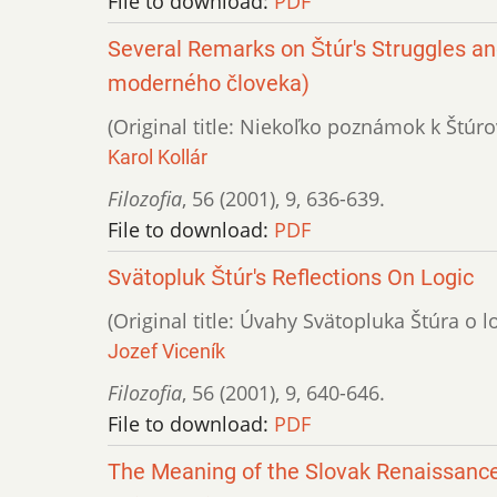
File to download:
PDF
Several Remarks on Štúr's Struggles 
moderného človeka)
(Original title: Niekoľko poznámok k Štúr
Karol Kollár
Filozofia
,
56 (2001)
,
9
,
636-639.
File to download:
PDF
Svätopluk Štúr's Reflections On Logic
(Original title: Úvahy Svätopluka Štúra o l
Jozef Viceník
Filozofia
,
56 (2001)
,
9
,
640-646.
File to download:
PDF
The Meaning of the Slovak Renaissance