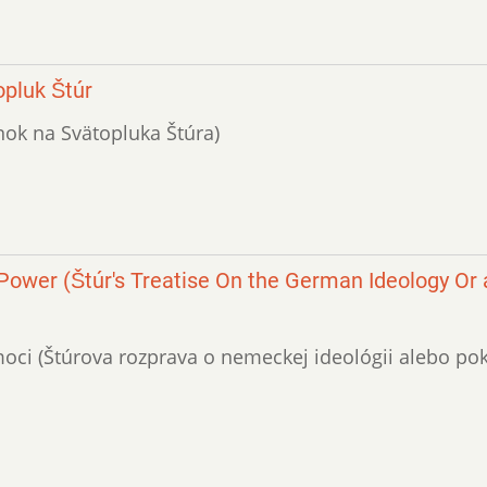
opluk Štúr
nok na Svätopluka Štúra)
 Power (Štúr's Treatise On the German Ideology Or 
k moci (Štúrova rozprava o nemeckej ideológii alebo po