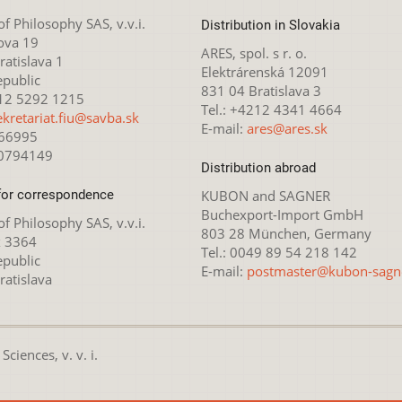
 of Philosophy SAS, v.v.i.
Distribution in Slovakia
ova 19
ARES, spol. s r. o.
atislava 1
Elektrárenská 12091
epublic
831 04 Bratislava 3
212 5292 1215
Tel.: +4212 4341 4664
ekretariat.fiu@savba.sk
E-mail:
ares@ares.sk
166995
20794149
Distribution abroad
for correspondence
KUBON and SAGNER
Buchexport-Import GmbH
 of Philosophy SAS, v.v.i.
803 28 München, Germany
x 3364
Tel.: 0049 89 54 218 142
epublic
E-mail:
postmaster@kubon-sagn
ratislava
ciences, v. v. i.