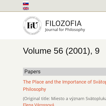
Skip
to
main
FILOZOFIA
content
Journal for Philosophy
Volume 56 (2001), 9
Papers
The Place and the Importance of Svätop
Philosophy
(Original title: Miesto a význam Svätopluka
Elena Várossová