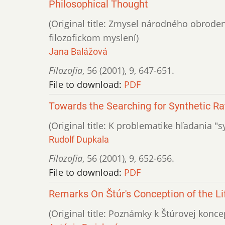
Philosophical Thought
(Original title: Zmysel národného obrode
filozofickom myslení)
Jana Balážová
Filozofia
,
56 (2001)
,
9
,
647-651.
File to download:
PDF
Towards the Searching for Synthetic Rat
(Original title: K problematike hľadania "s
Rudolf Dupkala
Filozofia
,
56 (2001)
,
9
,
652-656.
File to download:
PDF
Remarks On Štúr's Conception of the Lif
(Original title: Poznámky k Štúrovej konce