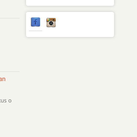
an
kus o