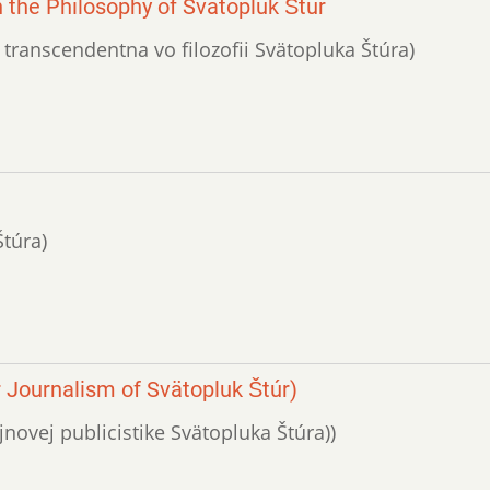
 the Philosophy of Svätopluk Štúr
 transcendentna vo filozofii Svätopluka Štúra)
Štúra)
 Journalism of Svätopluk Štúr)
vojnovej publicistike Svätopluka Štúra))