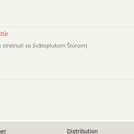
túr
ch stretnutí so Svätoplukom Štúrom)
her
Distribution