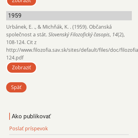
Zobraziť
1959
Urbánek, E. ., & Michňák, K. . (1959). Občanská
společnost a stát.
Slovenský Filozofický časopis
,
14
(2),
108-124. Cit z
http://www.filozofia.sav.sk/sites/default/files/doc/filozof
124.pdf
Zobraziť
Späť
Ako publikovať
Poslať príspevok