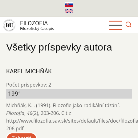
Skočiť
na
hlavný
FILOZOFIA
obsah
Filozofický časopis
Všetky príspevky autora
KAREL MICHŇÁK
Počet príspevkov: 2
1991
Michňák, K. . (1991). Filozofie jako radikální tázání.
Filozofia
,
46
(2), 203-206. Cit z
http://www.filozofia.sav.sk/sites/default/files/doc/filozof
206.pdf