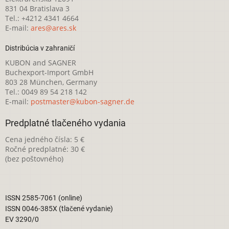
831 04 Bratislava 3
Tel.: +4212 4341 4664
E-mail:
ares@ares.sk
Distribúcia v zahraničí
KUBON and SAGNER
Buchexport-Import GmbH
803 28 München, Germany
Tel.: 0049 89 54 218 142
E-mail:
postmaster@kubon-sagner.de
Predplatné tlačeného vydania
Cena jedného čísla: 5 €
Ročné predplatné: 30 €
(bez poštovného)
ISSN 2585-7061 (online)
ISSN 0046-385X (tlačené vydanie)
EV 3290/0