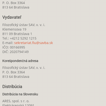
P. O. Box 3364
813 64 Bratislava
Vydavateľ
Filozofický ústav SAV, v. v. i.
Klemensova 19
811 09 Bratislava 1
Tel.: +4212 5292 1215
E-mail:
sekretariat.fiu@savba.sk
IČO: 00166995
DIČ: 2020794149
Korešpondenčná adresa
Filozofický ústav SAV, v. v. i.
P. O. Box 3364
813 64 Bratislava
Distribúcia
Distribúcia na Slovensku
ARES, spol. s r. o.
Elektrárenská 12091