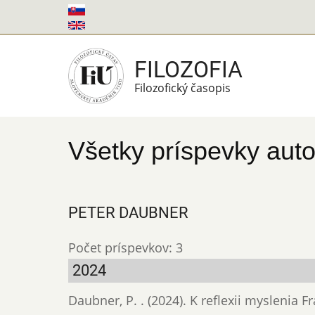
Skočiť
na
hlavný
FILOZOFIA
obsah
Filozofický časopis
Všetky príspevky auto
PETER DAUBNER
Počet príspevkov: 3
2024
Daubner, P. . (2024). K reflexii myslenia 