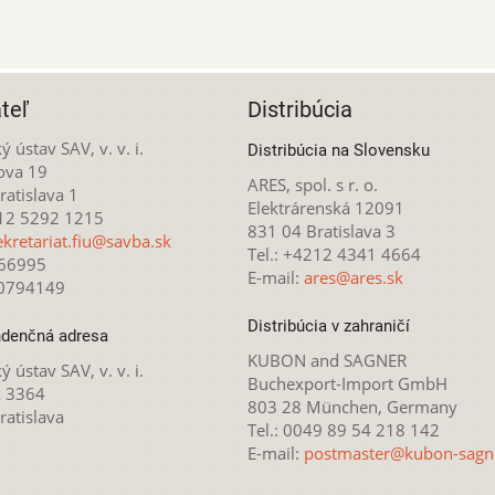
teľ
Distribúcia
ý ústav SAV, v. v. i.
Distribúcia na Slovensku
ova 19
ARES, spol. s r. o.
atislava 1
Elektrárenská 12091
212 5292 1215
831 04 Bratislava 3
ekretariat.fiu@savba.sk
Tel.: +4212 4341 4664
166995
E-mail:
ares@ares.sk
20794149
Distribúcia v zahraničí
denčná adresa
KUBON and SAGNER
ý ústav SAV, v. v. i.
Buchexport-Import GmbH
x 3364
803 28 München, Germany
ratislava
Tel.: 0049 89 54 218 142
E-mail:
postmaster@kubon-sagn