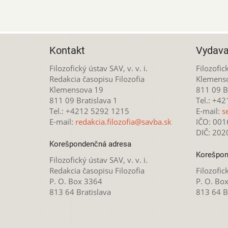
Kontakt
Vydava
Filozofický ústav SAV, v. v. i.
Filozofick
Redakcia časopisu Filozofia
Klemens
Klemensova 19
811 09 Br
811 09 Bratislava 1
Tel.: +4
Tel.: +4212 5292 1215
E-mail:
s
E-mail:
redakcia.filozofia@savba.sk
IČO: 00
DIČ: 20
Korešpondenčná adresa
Korešpon
Filozofický ústav SAV, v. v. i.
Redakcia časopisu Filozofia
Filozofick
P. O. Box 3364
P. O. Bo
813 64 Bratislava
813 64 B