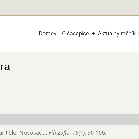
Main
Domov
O časopise
Aktuálny ročník
navigation
ra
Františka Novosáda.
Filozofia
,
79
(1), 90-106.