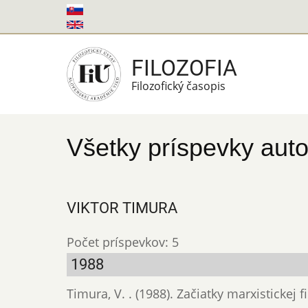
Skočiť
na
hlavný
FILOZOFIA
obsah
Filozofický časopis
Všetky príspevky auto
VIKTOR TIMURA
Počet príspevkov: 5
1988
Timura, V. . (1988). Začiatky marxistickej 