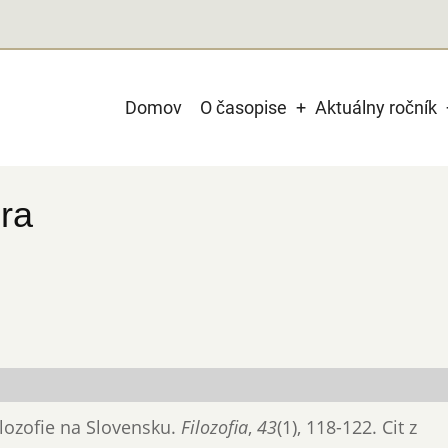
Main
Domov
O časopise
Aktuálny ročník
navigation
ra
filozofie na Slovensku.
Filozofia
,
43
(1), 118-122. Cit z