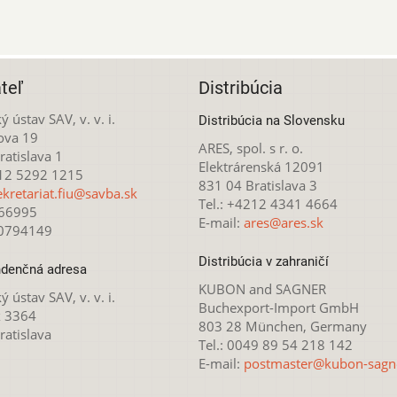
teľ
Distribúcia
ý ústav SAV, v. v. i.
Distribúcia na Slovensku
ova 19
ARES, spol. s r. o.
atislava 1
Elektrárenská 12091
212 5292 1215
831 04 Bratislava 3
ekretariat.fiu@savba.sk
Tel.: +4212 4341 4664
166995
E-mail:
ares@ares.sk
20794149
Distribúcia v zahraničí
denčná adresa
KUBON and SAGNER
ý ústav SAV, v. v. i.
Buchexport-Import GmbH
x 3364
803 28 München, Germany
ratislava
Tel.: 0049 89 54 218 142
E-mail:
postmaster@kubon-sagn