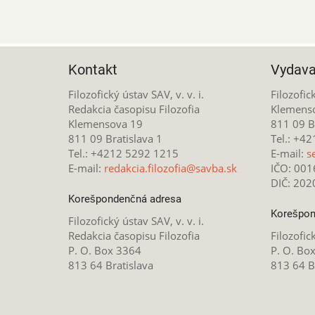
Kontakt
Vydava
Filozofický ústav SAV, v. v. i.
Filozofick
Redakcia časopisu Filozofia
Klemens
Klemensova 19
811 09 Br
811 09 Bratislava 1
Tel.: +4
Tel.: +4212 5292 1215
E-mail:
s
E-mail:
redakcia.filozofia@savba.sk
IČO: 00
DIČ: 20
Korešpondenčná adresa
Korešpon
Filozofický ústav SAV, v. v. i.
Redakcia časopisu Filozofia
Filozofick
P. O. Box 3364
P. O. Bo
813 64 Bratislava
813 64 B