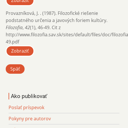
Zobraziť
Provazníková, J. . (1987). Filozofické riešenie
podstatného určenia a javových foriem kultúry.
Filozofia
,
42
(1), 46-49. Cit z
http://www.filozofia.sav.sk/sites/default/files/doc/filozof
49.pdf
Zobraziť
Späť
Ako publikovať
Poslať príspevok
Pokyny pre autorov