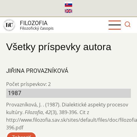
Skočiť
na
hlavný
FILOZOFIA
obsah
Filozofický časopis
Všetky príspevky autora
JIŘINA PROVAZNÍKOVÁ
Počet príspevkov: 2
1987
Provazníková, J. . (1987). Dialektické aspekty procesov
kultúry.
Filozofia
,
42
(3), 389-396. Cit z
http://www.filozofia.sav.sk/sites/default/files/doc/filozof
396.pdf