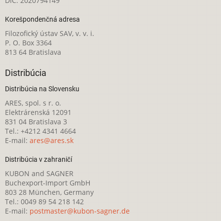
DIČ: 2020794149
Korešpondenčná adresa
Filozofický ústav SAV, v. v. i.
P. O. Box 3364
813 64 Bratislava
Distribúcia
Distribúcia na Slovensku
ARES, spol. s r. o.
Elektrárenská 12091
831 04 Bratislava 3
Tel.: +4212 4341 4664
E-mail:
ares@ares.sk
Distribúcia v zahraničí
KUBON and SAGNER
Buchexport-Import GmbH
803 28 München, Germany
Tel.: 0049 89 54 218 142
E-mail:
postmaster@kubon-sagner.de