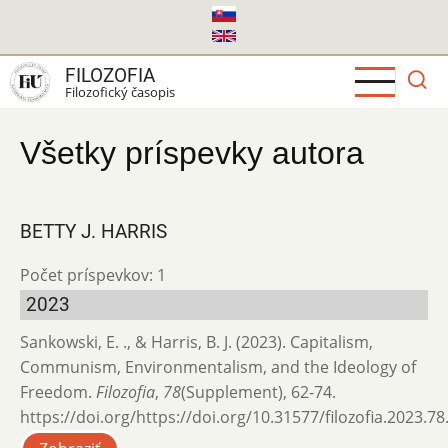
Skočiť
na
hlavný
FILOZOFIA
obsah
Filozofický časopis
Všetky príspevky autora
BETTY J. HARRIS
Počet príspevkov: 1
2023
Sankowski, E. ., & Harris, B. J. (2023). Capitalism,
Communism, Environmentalism, and the Ideology of
Freedom.
Filozofia
,
78
(Supplement), 62-74.
https://doi.org/https://doi.org/10.31577/filozofia.2023.78