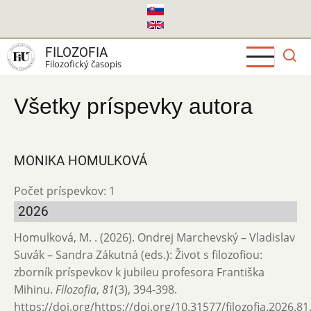
Skočiť
na
hlavný
FILOZOFIA
obsah
Filozofický časopis
Všetky príspevky autora
MONIKA HOMULKOVÁ
Počet príspevkov: 1
2026
Homulková, M. . (2026). Ondrej Marchevský – Vladislav
Suvák – Sandra Zákutná (eds.): Život s filozofiou:
zborník príspevkov k jubileu profesora Františka
Mihinu.
Filozofia
,
81
(3), 394-398.
https://doi.org/https://doi.org/10.31577/filozofia.2026.81