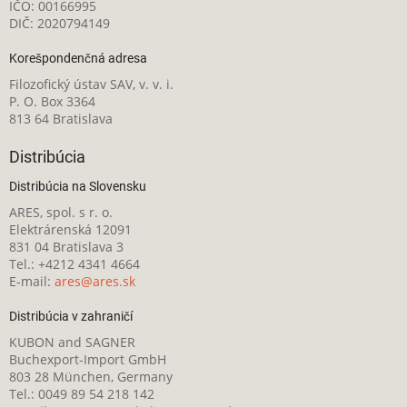
IČO: 00166995
DIČ: 2020794149
Korešpondenčná adresa
Filozofický ústav SAV, v. v. i.
P. O. Box 3364
813 64 Bratislava
Distribúcia
Distribúcia na Slovensku
ARES, spol. s r. o.
Elektrárenská 12091
831 04 Bratislava 3
Tel.: +4212 4341 4664
E-mail:
ares@ares.sk
Distribúcia v zahraničí
KUBON and SAGNER
Buchexport-Import GmbH
803 28 München, Germany
Tel.: 0049 89 54 218 142