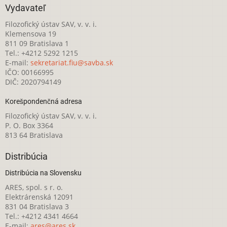
Vydavateľ
Filozofický ústav SAV, v. v. i.
Klemensova 19
811 09 Bratislava 1
Tel.: +4212 5292 1215
E-mail:
sekretariat.fiu@savba.sk
IČO: 00166995
DIČ: 2020794149
Korešpondenčná adresa
Filozofický ústav SAV, v. v. i.
P. O. Box 3364
813 64 Bratislava
Distribúcia
Distribúcia na Slovensku
ARES, spol. s r. o.
Elektrárenská 12091
831 04 Bratislava 3
Tel.: +4212 4341 4664
E-mail:
ares@ares.sk