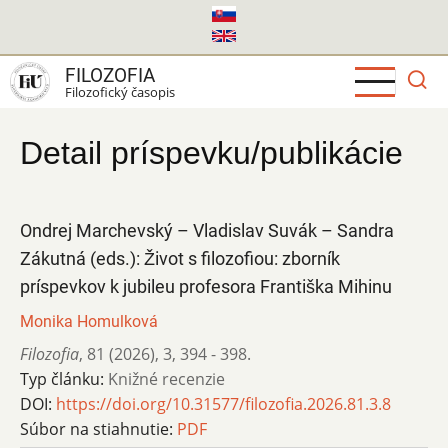
Skočiť
na
hlavný
FILOZOFIA
obsah
Filozofický časopis
Detail príspevku/publikácie
Ondrej Marchevský – Vladislav Suvák – Sandra
Zákutná (eds.): Život s filozofiou: zborník
príspevkov k jubileu profesora Františka Mihinu
Monika Homulková
Filozofia
,
81 (2026)
,
3
,
394 - 398.
Typ článku:
Knižné recenzie
DOI:
https://doi.org/10.31577/filozofia.2026.81.3.8
Súbor na stiahnutie:
PDF