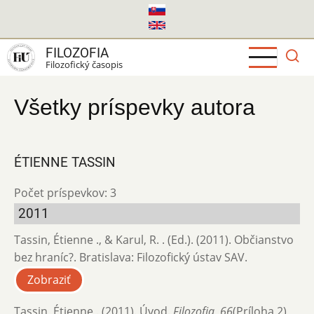
Skočiť
na
hlavný
FILOZOFIA
obsah
Filozofický časopis
Všetky príspevky autora
ÉTIENNE TASSIN
Počet príspevkov: 3
2011
Tassin, Étienne ., & Karul, R. . (Ed.). (2011). Občianstvo
bez hraníc?. Bratislava: Filozofický ústav SAV.
Zobraziť
Tassin, Étienne . (2011). Úvod.
Filozofia
,
66
(Príloha 2),