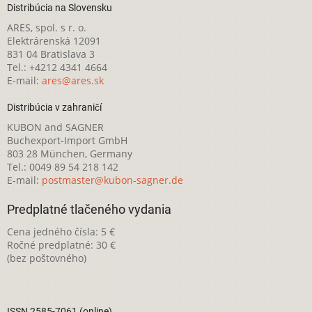
Distribúcia na Slovensku
ARES, spol. s r. o.
Elektrárenská 12091
831 04 Bratislava 3
Tel.: +4212 4341 4664
E-mail:
ares@ares.sk
Distribúcia v zahraničí
KUBON and SAGNER
Buchexport-Import GmbH
803 28 München, Germany
Tel.: 0049 89 54 218 142
E-mail:
postmaster@kubon-sagner.de
Predplatné tlačeného vydania
Cena jedného čísla: 5 €
Ročné predplatné: 30 €
(bez poštovného)
ISSN 2585-7061 (online)