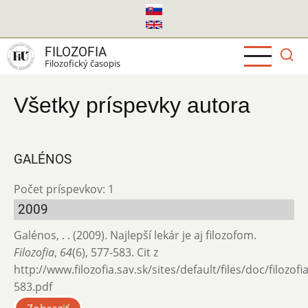
Skočiť
na
hlavný
FILOZOFIA
obsah
Filozofický časopis
Všetky príspevky autora
GALÉNOS
Počet príspevkov: 1
2009
Galénos, . . (2009). Najlepší lekár je aj filozofom.
Filozofia
,
64
(6), 577-583. Cit z
http://www.filozofia.sav.sk/sites/default/files/doc/filozof
583.pdf