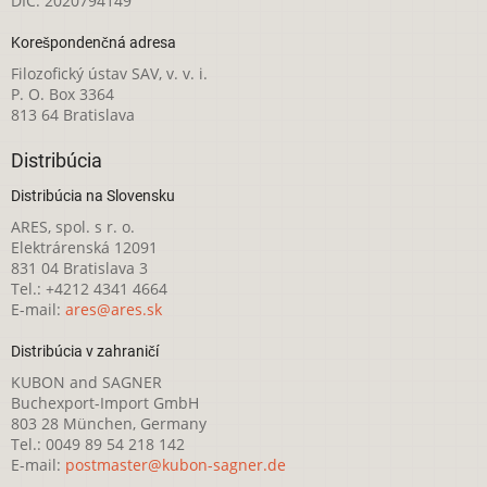
DIČ: 2020794149
Korešpondenčná adresa
Filozofický ústav SAV, v. v. i.
P. O. Box 3364
813 64 Bratislava
Distribúcia
Distribúcia na Slovensku
ARES, spol. s r. o.
Elektrárenská 12091
831 04 Bratislava 3
Tel.: +4212 4341 4664
E-mail:
ares@ares.sk
Distribúcia v zahraničí
KUBON and SAGNER
Buchexport-Import GmbH
803 28 München, Germany
Tel.: 0049 89 54 218 142
E-mail:
postmaster@kubon-sagner.de