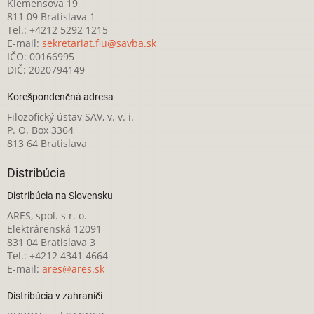
Klemensova 19
811 09 Bratislava 1
Tel.: +4212 5292 1215
E-mail:
sekretariat.fiu@savba.sk
IČO: 00166995
DIČ: 2020794149
Korešpondenčná adresa
Filozofický ústav SAV, v. v. i.
P. O. Box 3364
813 64 Bratislava
Distribúcia
Distribúcia na Slovensku
ARES, spol. s r. o.
Elektrárenská 12091
831 04 Bratislava 3
Tel.: +4212 4341 4664
E-mail:
ares@ares.sk
Distribúcia v zahraničí