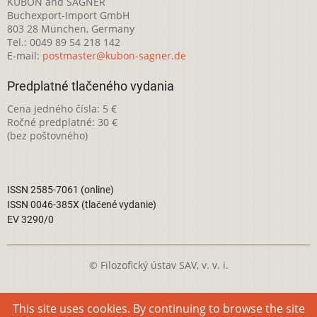
KUBON and SAGNER
Buchexport-Import GmbH
803 28 München, Germany
Tel.: 0049 89 54 218 142
E-mail:
postmaster@kubon-sagner.de
Predplatné tlačeného vydania
Cena jedného čísla: 5 €
Ročné predplatné: 30 €
(bez poštovného)
ISSN 2585-7061 (online)
ISSN 0046-385X (tlačené vydanie)
EV 3290/0
© Filozofický ústav SAV, v. v. i.
Táto webová stránka je licencovaná pod
Creative Commons
This site uses cookies. By continuing to browse the site