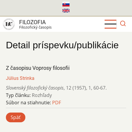
Skočiť
na
hlavný
FILOZOFIA
obsah
Filozofický časopis
Detail príspevku/publikácie
Z časopisu Voprosy filosofii
Július Strinka
Slovenský filozofický časopis
,
12 (1957)
,
1
,
60-67.
Typ článku:
Rozhľady
Súbor na stiahnutie:
PDF
Späť