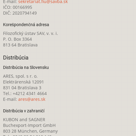
E-mail:
sekretariat.fiu@savba.sk
IČO: 00166995
DIČ: 2020794149
Korešpondenčná adresa
Filozofický ústav SAV, v. v. i.
P. O. Box 3364
813 64 Bratislava
Distribúcia
Distribúcia na Slovensku
ARES, spol. s r. o.
Elektrárenská 12091
831 04 Bratislava 3
Tel.: +4212 4341 4664
E-mail:
ares@ares.sk
Distribúcia v zahraničí
KUBON and SAGNER
Buchexport-Import GmbH
803 28 München, Germany