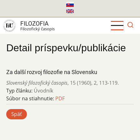
Skočiť
na
hlavný
FILOZOFIA
obsah
Filozofický časopis
Detail príspevku/publikácie
Za další rozvoj filozofie na Slovensku
Slovenský filozofický časopis
,
15 (1960)
,
2
,
113-119.
Typ článku:
Úvodník
Súbor na stiahnutie:
PDF
Späť