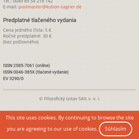
Tel.: 0049 89 54 218 142
E-mail:
postmaster@kubon-sagner.de
Predplatné tlačeného vydania
Cena jedného čísla: 5 €
Ročné predplatné: 30 €
(bez poštovného)
ISSN 2585-7061 (online)
ISSN 0046-385X (tlačené vydanie)
EV 3290/0
© Filozofický ústav SAV, v. v. i.
Táto webová stránka je licencovaná pod
Creative Commons
This site uses cookies. By continuing to browse the site
Attribution-NonCommercial 4.0 International License
you are agreeing to our use of cookies.
Súhlasím