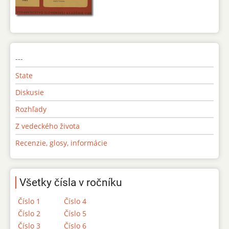
---
State
Diskusie
Rozhľady
Z vedeckého života
Recenzie, glosy, informácie
Všetky čísla v ročníku
Číslo 1
Číslo 4
Číslo 2
Číslo 5
Číslo 3
Číslo 6