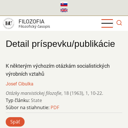
Skočiť
na
hlavný
FILOZOFIA
obsah
Filozofický časopis
Detail príspevku/publikácie
K některým výchozím otázkám socialistických
výrobních vztahů
Josef Cibulka
Otázky marxistickej filozofie
,
18 (1963)
,
1
,
10-22.
Typ článku:
State
Súbor na stiahnutie:
PDF
Späť