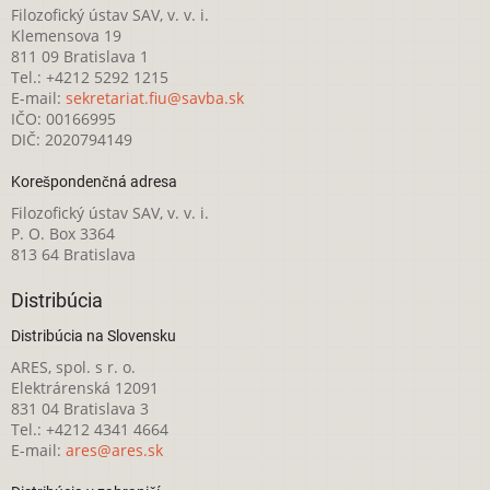
Filozofický ústav SAV, v. v. i.
Klemensova 19
811 09 Bratislava 1
Tel.: +4212 5292 1215
E-mail:
sekretariat.fiu@savba.sk
IČO: 00166995
DIČ: 2020794149
Korešpondenčná adresa
Filozofický ústav SAV, v. v. i.
P. O. Box 3364
813 64 Bratislava
Distribúcia
Distribúcia na Slovensku
ARES, spol. s r. o.
Elektrárenská 12091
831 04 Bratislava 3
Tel.: +4212 4341 4664
E-mail:
ares@ares.sk