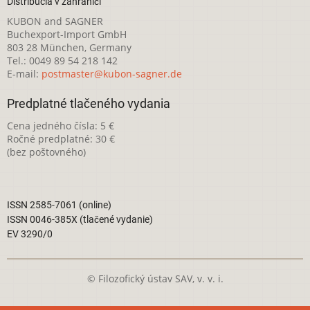
Distribúcia v zahraničí
KUBON and SAGNER
Buchexport-Import GmbH
803 28 München, Germany
Tel.: 0049 89 54 218 142
E-mail:
postmaster@kubon-sagner.de
Predplatné tlačeného vydania
Cena jedného čísla: 5 €
Ročné predplatné: 30 €
(bez poštovného)
ISSN 2585-7061 (online)
ISSN 0046-385X (tlačené vydanie)
EV 3290/0
© Filozofický ústav SAV, v. v. i.