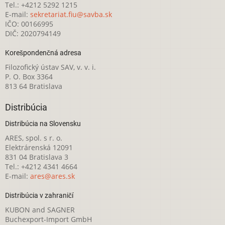
Tel.: +4212 5292 1215
E-mail:
sekretariat.fiu@savba.sk
IČO: 00166995
DIČ: 2020794149
Korešpondenčná adresa
Filozofický ústav SAV, v. v. i.
P. O. Box 3364
813 64 Bratislava
Distribúcia
Distribúcia na Slovensku
ARES, spol. s r. o.
Elektrárenská 12091
831 04 Bratislava 3
Tel.: +4212 4341 4664
E-mail:
ares@ares.sk
Distribúcia v zahraničí
KUBON and SAGNER
Buchexport-Import GmbH