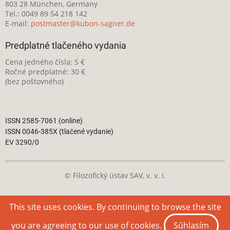
803 28 München, Germany
Tel.: 0049 89 54 218 142
E-mail:
postmaster@kubon-sagner.de
Predplatné tlačeného vydania
Cena jedného čísla: 5 €
Ročné predplatné: 30 €
(bez poštovného)
ISSN 2585-7061 (online)
ISSN 0046-385X (tlačené vydanie)
EV 3290/0
© Filozofický ústav SAV, v. v. i.
Táto webová stránka je licencovaná pod
Creative Commons
This site uses cookies. By continuing to browse the site
Attribution-NonCommercial 4.0 International License
you are agreeing to our use of cookies.
Súhlasím