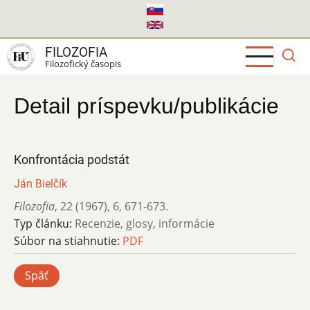
Skočiť
na
hlavný
FILOZOFIA
obsah
Filozofický časopis
Detail príspevku/publikácie
Konfrontácia podstát
Ján Bielčík
Filozofia
,
22 (1967)
,
6
,
671-673.
Typ článku:
Recenzie, glosy, informácie
Súbor na stiahnutie:
PDF
Späť