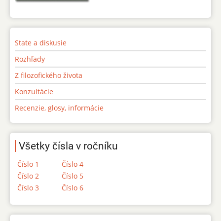
State a diskusie
Rozhľady
Z filozofického života
Konzultácie
Recenzie, glosy, informácie
Všetky čísla v ročníku
Číslo 1
Číslo 4
Číslo 2
Číslo 5
Číslo 3
Číslo 6