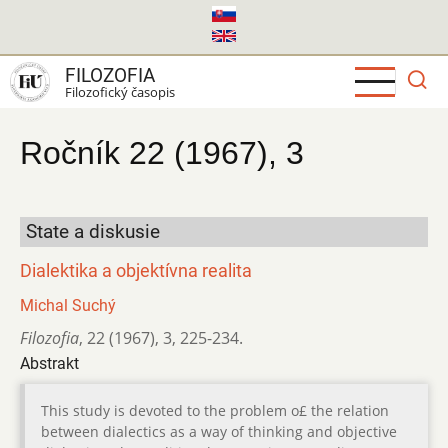
Skočiť
na
hlavný
FILOZOFIA
obsah
Filozofický časopis
Ročník 22 (1967), 3
State a diskusie
Dialektika a objektívna realita
Michal Suchý
Filozofia
,
22 (1967)
,
3
,
225-234.
Abstrakt
This study is devoted to the problem o£ the relation
between dialectics as a way of thinking and objective