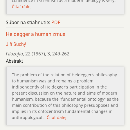
confidence in scientism as a modern ideology is very…
Čítať ďalej
Súbor na stiahnutie:
PDF
Heidegger a humanizmus
Jiří Suchý
Filozofia
,
22 (1967)
,
3
,
249-262.
Abstrakt
The problem of the relation of Heidegger’s philosophy
to humanism was and remains a problem
indipendently of Heidegger's participation in the
present discussion on the nature and aims of modern
humanism, because the “fundamental ontology“ as the
main contribution of this philosophy presupposes and
implies in its ontocentrism fundamental changes in
anthropological…
Čítať ďalej