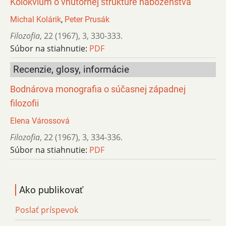
Kolokvium o vnútornej štruktúre náboženstva
Michal Kolárik
,
Peter Prusák
Filozofia
,
22 (1967)
,
3
,
330-333.
Súbor na stiahnutie:
PDF
Recenzie, glosy, informácie
Bodnárova monografia o súčasnej západnej
filozofii
Elena Várossová
Filozofia
,
22 (1967)
,
3
,
334-336.
Súbor na stiahnutie:
PDF
Ako publikovať
Poslať príspevok