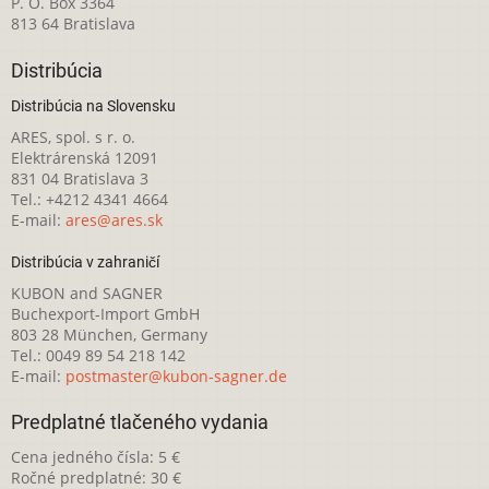
P. O. Box 3364
813 64 Bratislava
Distribúcia
Distribúcia na Slovensku
ARES, spol. s r. o.
Elektrárenská 12091
831 04 Bratislava 3
Tel.: +4212 4341 4664
E-mail:
ares@ares.sk
Distribúcia v zahraničí
KUBON and SAGNER
Buchexport-Import GmbH
803 28 München, Germany
Tel.: 0049 89 54 218 142
E-mail:
postmaster@kubon-sagner.de
Predplatné tlačeného vydania
Cena jedného čísla: 5 €
Ročné predplatné: 30 €