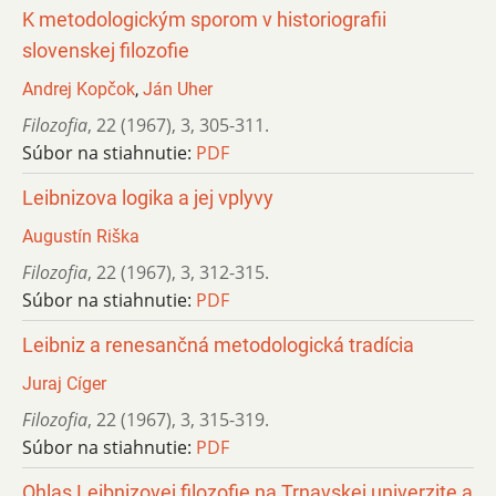
K metodologickým sporom v historiografii
slovenskej filozofie
Andrej Kopčok
,
Ján Uher
Filozofia
,
22 (1967)
,
3
,
305-311.
Súbor na stiahnutie:
PDF
Leibnizova logika a jej vplyvy
Augustín Riška
Filozofia
,
22 (1967)
,
3
,
312-315.
Súbor na stiahnutie:
PDF
Leibniz a renesančná metodologická tradícia
Juraj Cíger
Filozofia
,
22 (1967)
,
3
,
315-319.
Súbor na stiahnutie:
PDF
Ohlas Leibnizovej filozofie na Trnavskej univerzite a