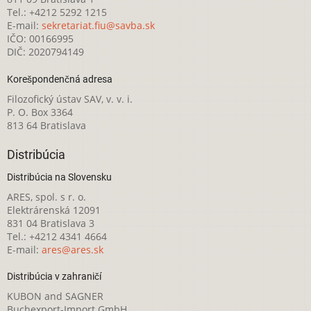
Tel.: +4212 5292 1215
E-mail:
sekretariat.fiu@savba.sk
IČO: 00166995
DIČ: 2020794149
Korešpondenčná adresa
Filozofický ústav SAV, v. v. i.
P. O. Box 3364
813 64 Bratislava
Distribúcia
Distribúcia na Slovensku
ARES, spol. s r. o.
Elektrárenská 12091
831 04 Bratislava 3
Tel.: +4212 4341 4664
E-mail:
ares@ares.sk
Distribúcia v zahraničí
KUBON and SAGNER
Buchexport-Import GmbH