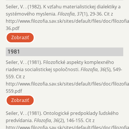
Seiler, V. . (1982). K vzťahu materialistickej dialektiky a
systémového myslenia.
Filozofia
,
37
(1), 29-36. Cit z
http://www.filozofia.sav.sk/sites/default/files/doc/filozof
36.pdf
Zobraziť
1981
Seiler, V. . (1981). Filozofické aspekty komplexného
riadenia socialistickej spoločnosti.
Filozofia
,
36
(5), 549-
559. Cit z
http://www.filozofia.sav.sk/sites/default/files/doc/filozof
559.pdf
Zobraziť
Seiler, V. . (1981). Ontologické predpoklady ľudského
predvídania.
Filozofia
,
36
(2), 146-155. Cit z
http://www.filozofia.sav.sk/sites/default/files/doc/filozof