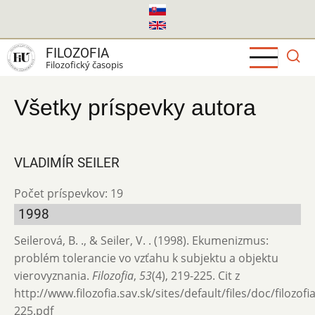
Skočiť
na
hlavný
FILOZOFIA
obsah
Filozofický časopis
Všetky príspevky autora
VLADIMÍR SEILER
Počet príspevkov: 19
1998
Seilerová, B. ., & Seiler, V. . (1998). Ekumenizmus:
problém tolerancie vo vzťahu k subjektu a objektu
vierovyznania.
Filozofia
,
53
(4), 219-225. Cit z
http://www.filozofia.sav.sk/sites/default/files/doc/filozof
225.pdf