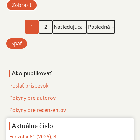
Zobraziť
Aktuálna
Page
Ďalšia
Posledná
Stránkovanie
1
2
Nasledujúca ›
Posledná »
stránka
strana
strana
Späť
Ako publikovať
Poslať príspevok
Pokyny pre autorov
Pokyny pre recenzentov
Aktuálne číslo
Filozofia 81 (2026), 3