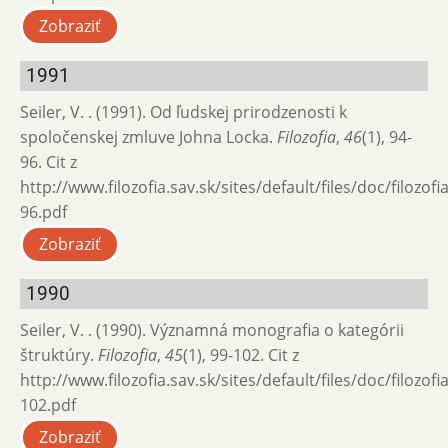
Zobraziť
1991
Seiler, V. . (1991). Od ľudskej prirodzenosti k
spoločenskej zmluve Johna Locka.
Filozofia
,
46
(1), 94-
96. Cit z
http://www.filozofia.sav.sk/sites/default/files/doc/filozof
96.pdf
Zobraziť
1990
Seiler, V. . (1990). Významná monografia o kategórii
štruktúry.
Filozofia
,
45
(1), 99-102. Cit z
http://www.filozofia.sav.sk/sites/default/files/doc/filozof
102.pdf
Zobraziť