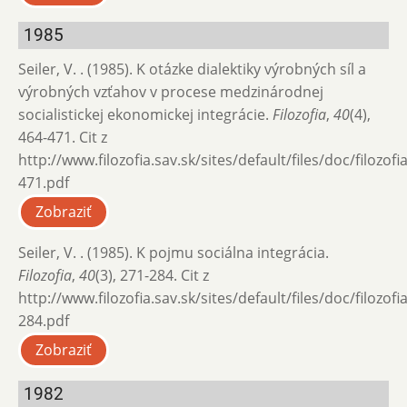
1985
Seiler, V. . (1985). K otázke dialektiky výrobných síl a
výrobných vzťahov v procese medzinárodnej
socialistickej ekonomickej integrácie.
Filozofia
,
40
(4),
464-471. Cit z
http://www.filozofia.sav.sk/sites/default/files/doc/filozof
471.pdf
Zobraziť
Seiler, V. . (1985). K pojmu sociálna integrácia.
Filozofia
,
40
(3), 271-284. Cit z
http://www.filozofia.sav.sk/sites/default/files/doc/filozof
284.pdf
Zobraziť
1982