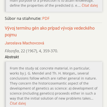
main purpose of a prediction is to attain knowledge,
define the properties of the predicted (i. e.…
Čítať ďalej
Súbor na stiahnutie:
PDF
Vývoj termínu gén ako prípad vývoja vedeckého
pojmu
Jaroslava Machovcová
Filozofia
,
22 (1967)
,
4
,
359-370.
Abstrakt
From the study o£ concrete material, in particular,
works by J. G. Mendel and Th. H. Morgan,, several
conclusions follow which are rather general in nature.
They concern the historicosemantic aspect of the
development of genetics as science: a) development of
science (including genetics) proceeds either in such a
way that the initial solution of new problems takes…
Čítať ďalej