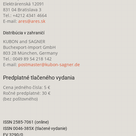
Elektrárenská 12091
831 04 Bratislava 3
Tel.: +4212 4341 4664
E-mail:
ares@ares.sk
Distribúcia v zahraničí
KUBON and SAGNER
Buchexport-Import GmbH
803 28 München, Germany
Tel.: 0049 89 54 218 142
E-mail:
postmaster@kubon-sagner.de
Predplatné tlačeného vydania
Cena jedného čísla: 5 €
Ročné predplatné: 30 €
(bez poštovného)
ISSN 2585-7061 (online)
ISSN 0046-385X (tlačené vydanie)
EV 3290/0