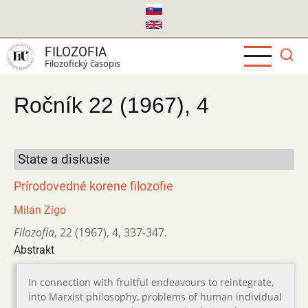
Skočiť
na
hlavný
FILOZOFIA
obsah
Filozofický časopis
Ročník 22 (1967), 4
State a diskusie
Prírodovedné korene filozofie
Milan Zigo
Filozofia
,
22 (1967)
,
4
,
337-347.
Abstrakt
In connection with fruitful endeavours to reintegrate,
into Marxist philosophy, problems of human individual