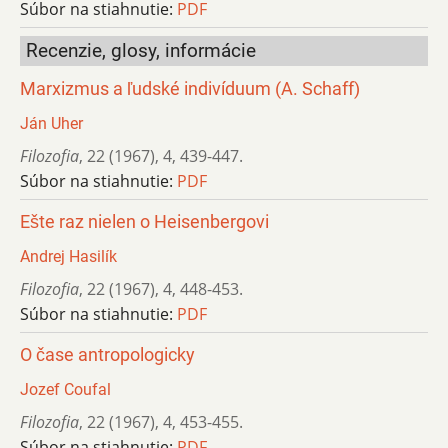
Súbor na stiahnutie:
PDF
Recenzie, glosy, informácie
Marxizmus a ľudské indivíduum (A. Schaff)
Ján Uher
Filozofia
,
22 (1967)
,
4
,
439-447.
Súbor na stiahnutie:
PDF
Ešte raz nielen o Heisenbergovi
Andrej Hasilík
Filozofia
,
22 (1967)
,
4
,
448-453.
Súbor na stiahnutie:
PDF
O čase antropologicky
Jozef Coufal
Filozofia
,
22 (1967)
,
4
,
453-455.
Súbor na stiahnutie:
PDF