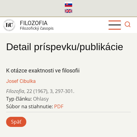
Skočiť
na
hlavný
FILOZOFIA
obsah
Filozofický časopis
Detail príspevku/publikácie
K otázce exaktnosti ve filosofii
Josef Cibulka
Filozofia
,
22 (1967)
,
3
,
297-301.
Typ článku:
Ohlasy
Súbor na stiahnutie:
PDF
Späť