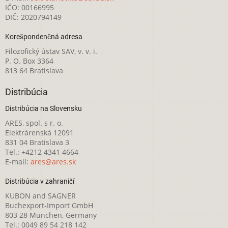
IČO: 00166995
DIČ: 2020794149
Korešpondenčná adresa
Filozofický ústav SAV, v. v. i.
P. O. Box 3364
813 64 Bratislava
Distribúcia
Distribúcia na Slovensku
ARES, spol. s r. o.
Elektrárenská 12091
831 04 Bratislava 3
Tel.: +4212 4341 4664
E-mail:
ares@ares.sk
Distribúcia v zahraničí
KUBON and SAGNER
Buchexport-Import GmbH
803 28 München, Germany
Tel.: 0049 89 54 218 142