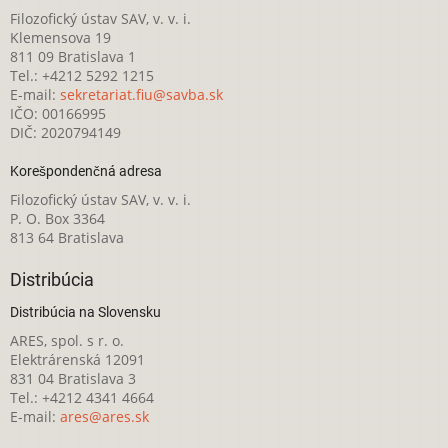
Filozofický ústav SAV, v. v. i.
Klemensova 19
811 09 Bratislava 1
Tel.: +4212 5292 1215
E-mail:
sekretariat.fiu@savba.sk
IČO: 00166995
DIČ: 2020794149
Korešpondenčná adresa
Filozofický ústav SAV, v. v. i.
P. O. Box 3364
813 64 Bratislava
Distribúcia
Distribúcia na Slovensku
ARES, spol. s r. o.
Elektrárenská 12091
831 04 Bratislava 3
Tel.: +4212 4341 4664
E-mail:
ares@ares.sk