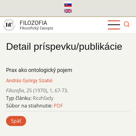
Skočiť
na
hlavný
FILOZOFIA
obsah
Filozofický časopis
Detail príspevku/publikácie
Prax ako ontologický pojem
András György Szabó
Filozofia
,
25 (1970)
,
1
,
67-73.
Typ článku:
Rozhľady
Súbor na stiahnutie:
PDF
Späť