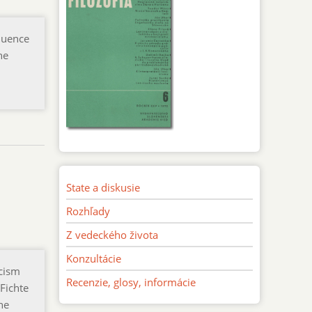
fluence
he
State a diskusie
Rozhľady
Z vedeckého života
Konzultácie
icism
Recenzie, glosy, informácie
 Fichte
he