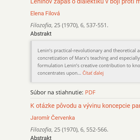
Leninov zápas o dialektiku v boji prot
Elena Filová
Filozofia
,
25 (1970)
,
6
,
537-551.
Abstrakt
Lenin’s practical-revolutionary and theoretical ac
concretization of Marx’s teaching and especially 
formulation Lenin’s creative contribution to kn
concentrates upon…
Čítať ďalej
Súbor na stiahnutie:
PDF
K otázke pôvodu a vývinu koncepcie pa
Jaromír Červenka
Filozofia
,
25 (1970)
,
6
,
552-566.
Abstrakt