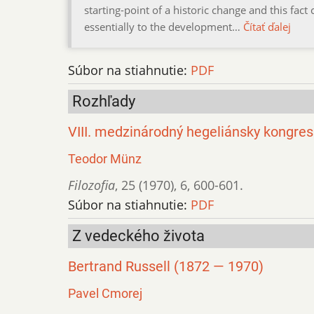
starting-point of a historic change and this fac
essentially to the development…
Čítať ďalej
Súbor na stiahnutie:
PDF
Rozhľady
VIII. medzinárodný hegeliánsky kongres 
Teodor Münz
Filozofia
,
25 (1970)
,
6
,
600-601.
Súbor na stiahnutie:
PDF
Z vedeckého života
Bertrand Russell (1872 — 1970)
Pavel Cmorej