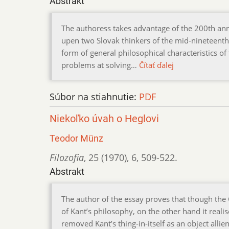
Abstrakt
The authoress takes advantage of the 200th anniv
upen two Slovak thinkers of the mid-nineteenth
form of general philosophical characteristics of
problems at solving…
Čítať ďalej
Súbor na stiahnutie:
PDF
Niekoľko úvah o Heglovi
Teodor Münz
Filozofia
,
25 (1970)
,
6
,
509-522.
Abstrakt
The author of the essay proves that though the
of Kant’s philosophy, on the other hand it reali
removed Kant’s thing-in-itself as an object allie