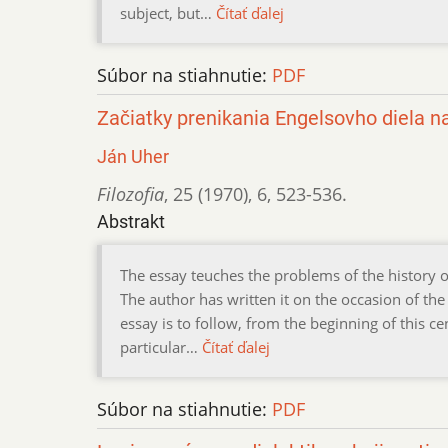
subject, but…
Čítať ďalej
Súbor na stiahnutie:
PDF
Začiatky prenikania Engelsovho diela n
Ján Uher
Filozofia
,
25 (1970)
,
6
,
523-536.
Abstrakt
The essay teuches the problems of the history of
The author has written it on the occasion of the 
essay is to follow, from the beginning of this ce
particular…
Čítať ďalej
Súbor na stiahnutie:
PDF