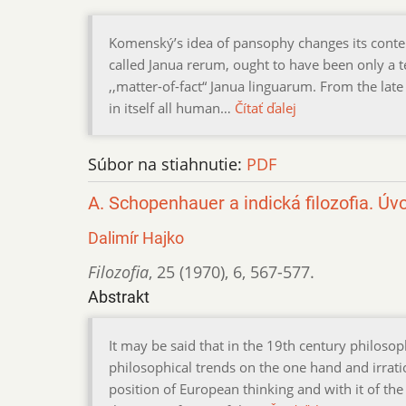
Komenský’s idea of pansophy changes its content
called Janua rerum, ought to have been only a 
,,matter-of-fact“ Janua linguarum. From the lat
in itself all human…
Čítať ďalej
Súbor na stiahnutie:
PDF
A. Schopenhauer a indická filozofia. Úv
Dalimír Hajko
Filozofia
,
25 (1970)
,
6
,
567-577.
Abstrakt
It may be said that in the 19th century philosop
philosophical trends on the one hand and irrat
position of European thinking and with it of t