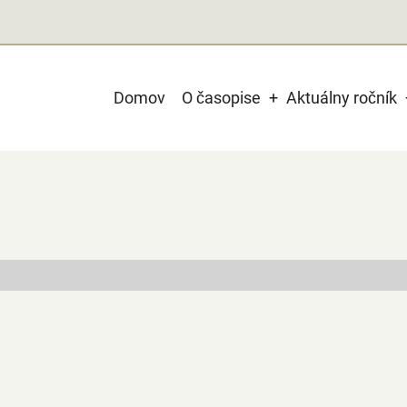
Main
Domov
O časopise
Aktuálny ročník
navigation