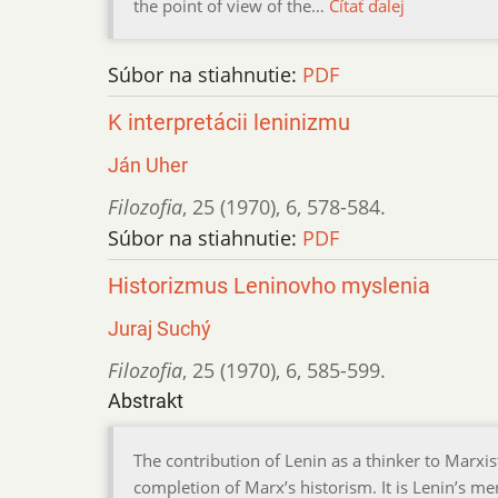
the point of view of the…
Čítať ďalej
Súbor na stiahnutie:
PDF
K interpretácii leninizmu
Ján Uher
Filozofia
,
25 (1970)
,
6
,
578-584.
Súbor na stiahnutie:
PDF
Historizmus Leninovho myslenia
Juraj Suchý
Filozofia
,
25 (1970)
,
6
,
585-599.
Abstrakt
The contribution of Lenin as a thinker to Marxis
completion of Marx’s historism. It is Lenin’s me