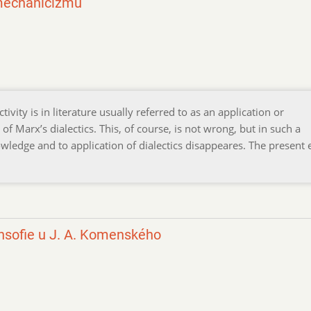
i mechanicizmu
tivity is in literature usually referred to as an application or
of Marx’s dialectics. This, of course, is not wrong, but in such a
owledge and to application of dialectics disappeares. The present 
nsofie u J. A. Komenského