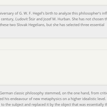
ersary of G. W. F. Hegel’s birth to analyze this philosopher’s in
 century, Ľudovít Štúr and Jozef M. Hurban. She has not chosen t
 these two Slovak Hegelians, but she has selected three essential
 German classic philosophy stemmed, on the one hand, from crit
sed his endeavour of new metaphysics on a higher idealistic level.
n to the subject and replaced it by the object that was essentially t