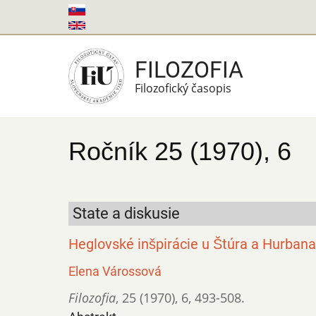
Skočiť
na
hlavný
FILOZOFIA
obsah
Filozofický časopis
Ročník 25 (1970), 6
State a diskusie
Heglovské inšpirácie u Štúra a Hurbana
Elena Várossová
Filozofia
,
25 (1970)
,
6
,
493-508.