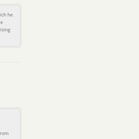
ich he
he
ising
from