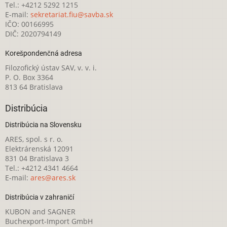
Tel.: +4212 5292 1215
E-mail:
sekretariat.fiu@savba.sk
IČO: 00166995
DIČ: 2020794149
Korešpondenčná adresa
Filozofický ústav SAV, v. v. i.
P. O. Box 3364
813 64 Bratislava
Distribúcia
Distribúcia na Slovensku
ARES, spol. s r. o.
Elektrárenská 12091
831 04 Bratislava 3
Tel.: +4212 4341 4664
E-mail:
ares@ares.sk
Distribúcia v zahraničí
KUBON and SAGNER
Buchexport-Import GmbH