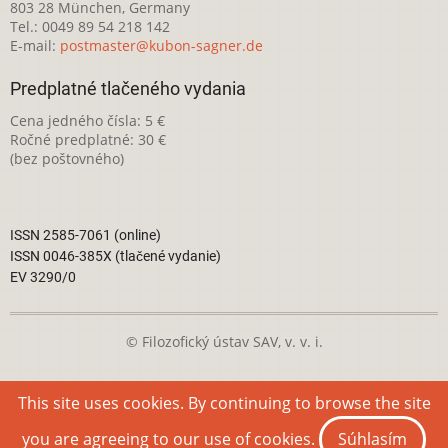
803 28 München, Germany
Tel.: 0049 89 54 218 142
E-mail:
postmaster@kubon-sagner.de
Predplatné tlačeného vydania
Cena jedného čísla: 5 €
Ročné predplatné: 30 €
(bez poštovného)
ISSN 2585-7061 (online)
ISSN 0046-385X (tlačené vydanie)
EV 3290/0
© Filozofický ústav SAV, v. v. i.
Táto webová stránka je licencovaná pod
Creative Commons
This site uses cookies. By continuing to browse the site
Attribution-NonCommercial 4.0 International License
you are agreeing to our use of cookies.
Súhlasím