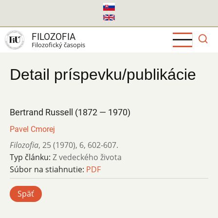
Skočiť
na
hlavný
FILOZOFIA
obsah
Filozofický časopis
Detail príspevku/publikácie
Bertrand Russell (1872 — 1970)
Pavel Cmorej
Filozofia
,
25 (1970)
,
6
,
602-607.
Typ článku:
Z vedeckého života
Súbor na stiahnutie:
PDF
Späť