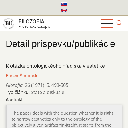
Skočiť
na
hlavný
FILOZOFIA
obsah
Filozofický časopis
Detail príspevku/publikácie
K otázke ontologickéoho hľadiska v estetike
Eugen Šimúnek
Filozofia
,
26 (1971)
,
5
,
498-505.
Typ článku:
State a diskusie
Abstrakt
The paper deals with the question whether it is right
to narrow aesthetics only to the ontology of the
objectively given artifact “in-itself“. It starts from the