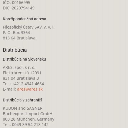
IČO: 00166995
DIČ: 2020794149
Korešpondenčná adresa
Filozofický ústav SAV, v. v. i.
P. O. Box 3364
813 64 Bratislava
Distribúcia
Distribúcia na Slovensku
ARES, spol. s r. o.
Elektrárenská 12091
831 04 Bratislava 3
Tel.: +4212 4341 4664
E-mail:
ares@ares.sk
Distribúcia v zahraničí
KUBON and SAGNER
Buchexport-Import GmbH
803 28 München, Germany
Tel.: 0049 89 54 218 142