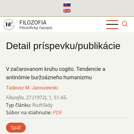
Skočiť
na
hlavný
FILOZOFIA
obsah
Filozofický časopis
Detail príspevku/publikácie
V začarovanom kruhu cogito. Tendencie a
antinómie buržoázneho humanizmu
Tadeusz M. Jaroszewski
Filozofia
,
27 (1972)
,
1
,
51-65.
Typ článku:
Rozhľady
Súbor na stiahnutie:
PDF
Späť