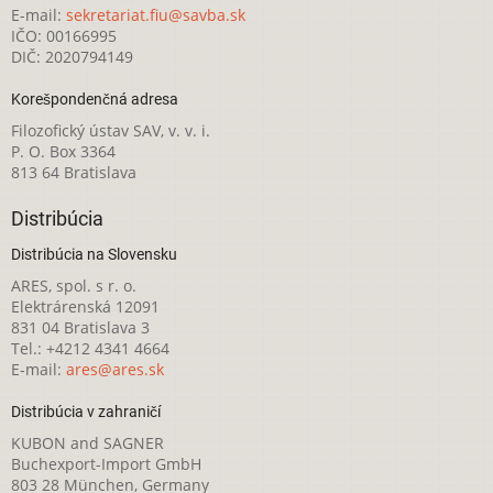
E-mail:
sekretariat.fiu@savba.sk
IČO: 00166995
DIČ: 2020794149
Korešpondenčná adresa
Filozofický ústav SAV, v. v. i.
P. O. Box 3364
813 64 Bratislava
Distribúcia
Distribúcia na Slovensku
ARES, spol. s r. o.
Elektrárenská 12091
831 04 Bratislava 3
Tel.: +4212 4341 4664
E-mail:
ares@ares.sk
Distribúcia v zahraničí
KUBON and SAGNER
Buchexport-Import GmbH
803 28 München, Germany