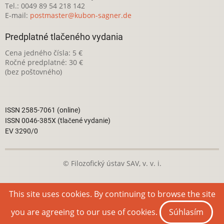
Tel.: 0049 89 54 218 142
E-mail:
postmaster@kubon-sagner.de
Predplatné tlačeného vydania
Cena jedného čísla: 5 €
Ročné predplatné: 30 €
(bez poštovného)
ISSN 2585-7061 (online)
ISSN 0046-385X (tlačené vydanie)
EV 3290/0
© Filozofický ústav SAV, v. v. i.
Táto webová stránka je licencovaná pod
Creative Commons
This site uses cookies. By continuing to browse the site
Attribution-NonCommercial 4.0 International License
you are agreeing to our use of cookies.
Súhlasím