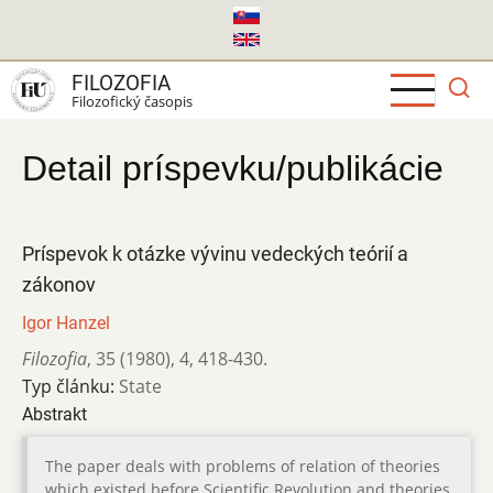
Skočiť
na
hlavný
FILOZOFIA
obsah
Filozofický časopis
Detail príspevku/publikácie
Príspevok k otázke vývinu vedeckých teórií a
zákonov
Igor Hanzel
Filozofia
,
35 (1980)
,
4
,
418-430.
Typ článku:
State
Abstrakt
The paper deals with problems of relation of theories
which existed before Scientific Revolution and theories